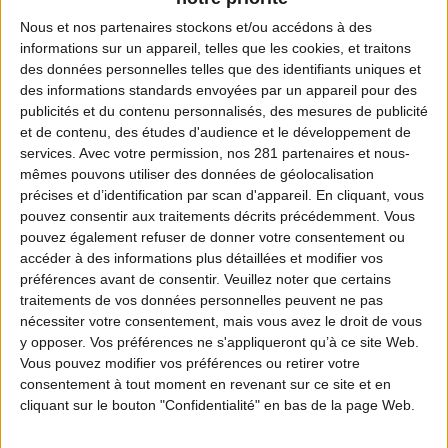
richesse naturelle
Nous et nos
partenaires
stockons et/ou accédons à des
informations sur un appareil, telles que les cookies, et traitons
des données personnelles telles que des identifiants uniques et
Cet étang d’une surface de 23 hectares, au sein
des informations standards envoyées par un appareil pour des
d’un site
Natura 2000
de 4550 ha, vient de
publicités et du contenu personnalisés, des mesures de publicité
et de contenu, des études d'audience et le développement de
bénéficier d’un vaste programme d’aménagements
services.
Avec votre permission, nos 281 partenaires et nous-
grâce au 1000e projet financé par
mêmes pouvons utiliser des données de géolocalisation
l’
écocontribution
.
précises et d’identification par scan d'appareil. En cliquant, vous
pouvez consentir aux traitements décrits précédemment. Vous
pouvez également refuser de donner votre consentement ou
Confronté à un déficit d’eau estival menaçant des
accéder à des informations plus détaillées et modifier vos
préférences avant de consentir.
Veuillez noter que certains
espèces et des habitats naturels patrimoniaux,
ce
traitements de vos données personnelles peuvent ne pas
projet vise à améliorer la gestion de l’eau et à
nécessiter votre consentement, mais vous avez le droit de vous
y opposer. Vos préférences ne s'appliqueront qu’à ce site Web.
, notamment celle des
favoriser la biodiversité
Vous pouvez modifier vos préférences ou retirer votre
oiseaux d’eau, des amphibiens, des libellules, de la
consentement à tout moment en revenant sur ce site et en
cliquant sur le bouton "Confidentialité" en bas de la page Web.
flore aquatique et de la faune piscicole.