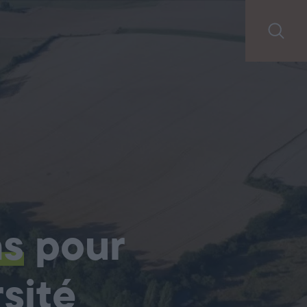
ns
pour
sité