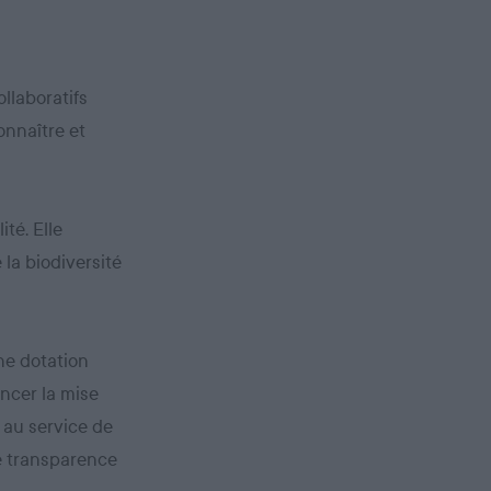
llaboratifs
onnaître et
ité. Elle
 la biodiversité
une dotation
ancer la mise
 au service de
le transparence