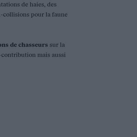
tations de haies, des
i-collisions pour la faune
ions de chasseurs
sur la
o-contribution mais aussi
x électriques de moyenne tension d’ERDF sur les domaines vitaux