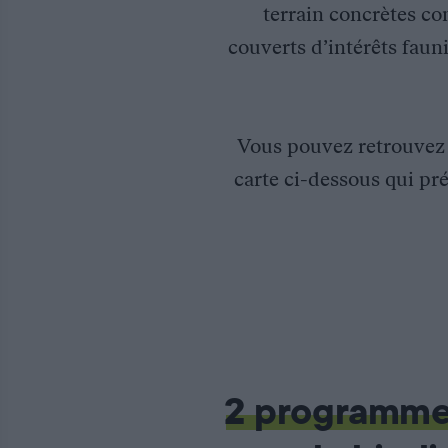
terrain concrètes co
couverts d’intérêts fauni
Vous pouvez retrouve
carte ci-dessous qui pré
Etude du risque d’électrocution pour deux couples d’Aigle de 
En 2015, La Fédération régionale des chasseurs du Languedoc-Ro
2 programm