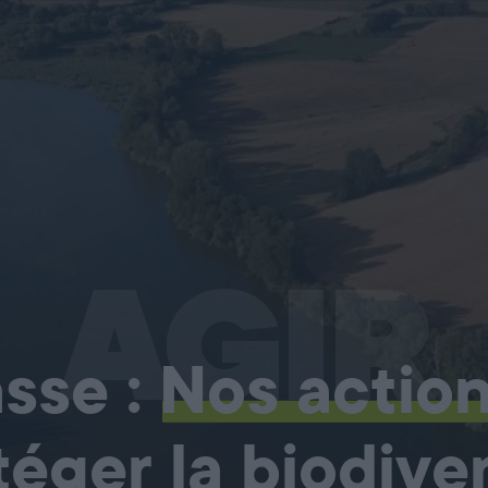
AGIR
sse :
Nos actio
téger la biodiver