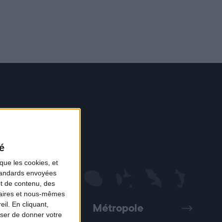
é
que les cookies, et
standards envoyées
et de contenu, des
naires et nous-mêmes
il. En cliquant,
Métropole
Précédent
Suivant
ser de donner votre