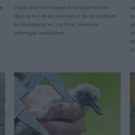
de
L’opération Hirondelles et biodiversité née
Le
dans le but de les recenser et de les protéger
qu
a
se décompose en 3 actions : recenser,
ge
e
aménager, sensibiliser.
te
da
po