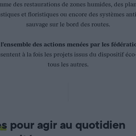
mme des restaurations de zones humides, des plan
stiques et floristiques ou encore des systèmes ant
sauvage sur le bord des routes.
z
l’ensemble des actions menées par les fédérat
sentent à la fois les projets issus du dispositif éc
tous les autres.
Bonelli héraultais en Languedoc-Roussillon
ussillon a mené un important travail de recensement des poteau
es
pour agir au quotidien