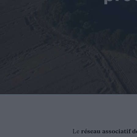
Le
réseau associatif d