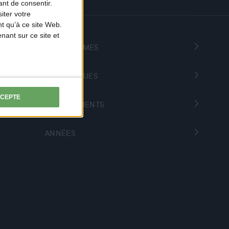
nt de consentir.
iter votre
t qu’à ce site Web.
ant sur ce site et
PROGRAMMES
THÉMATIQUES
CCEPTE
DÉPARTEMENTS
ANNÉES