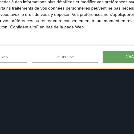
der à des informations plus détaillées et modifier vos préférences ava
ertains traitements de vos données personnelles peuvent ne pas nécess
ous avez le droit de vous y opposer. Vos préférences ne s'appliqueron
 vos préférences ou retirer votre consentement à tout moment en reven
outon "Confidentialité" en bas de la page Web.
J'A
IONS
JE REFUSE