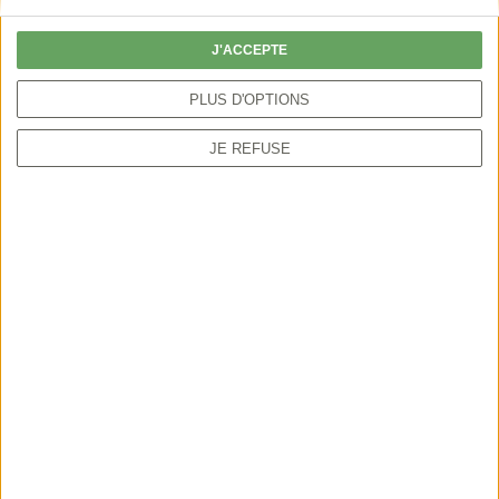
particulier peut autoriser la chasse par anticipation
ou sur une période plus étendue.
J'ACCEPTE
PLUS D'OPTIONS
JE REFUSE