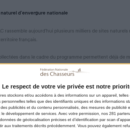
 naturel d’envergure nationale
 rassemble aujourd’hui plusieurs milliers de sites naturels 
erritoire français.
llectées dans le cadre du programme permettent déjà de m
s de
gérées
5 400 Réserves de chasse et de faune sauvage
Le respect de votre vie privée est notre priorit
ciations ;
ires
stockons et/ou accédons à des informations sur un appareil, telles 
 personnelles telles que des identifiants uniques et des informations 
ieurs centaines de sites appartenant aux fédérations dépa
 des publicités et du contenu personnalisés, des mesures de publicité 
seurs, à la Fondation pour la préservation de la nature ou a
t le développement de services.
Avec votre permission, nos 281 parte
données de géolocalisation précises et d’identification par scan d'appare
auration du biotope ;
ir aux traitements décrits précédemment. Vous pouvez également refu