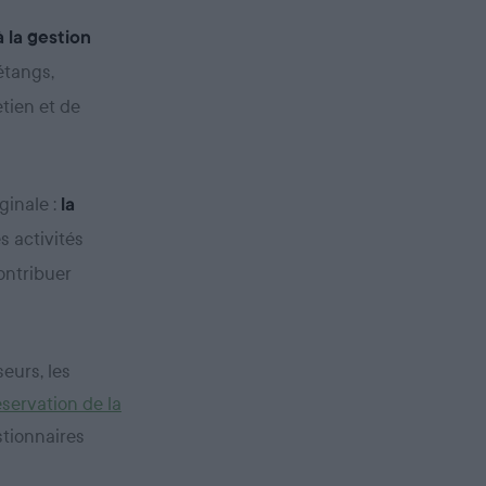
 la gestion
 étangs,
etien et de
ginale :
la
s activités
ontribuer
eurs, les
servation de la
stionnaires