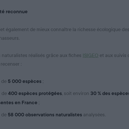
ité reconnue
t également de mieux connaître la richesse écologique de
chasseurs.
 naturalistes réalisés grâce aux fiches
ISIGEO
et aux suivis 
 recenser :
s de
;
5 000 espèces
s de
, soit environ
400 espèces protégées
30 % des espèce
;
sentes en France
s de
analysées.
58 000 observations naturalistes