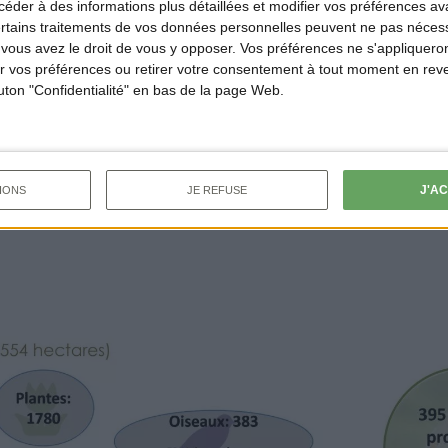
der à des informations plus détaillées et modifier vos préférences ava
ieurs centaines de milliers d’hectares d’espaces naturels gé
ertains traitements de vos données personnelles peuvent ne pas nécess
urs cynégétiques.
ous avez le droit de vous y opposer. Vos préférences ne s'appliqueron
 vos préférences ou retirer votre consentement à tout moment en reven
outon "Confidentialité" en bas de la page Web.
é de sites témoigne de l’engagement des chasseurs dans des 
nes littorales aux espaces montagnards, en passant par les p
forêts, les marais ou les grandes zones humides.
J'A
IONS
JE REFUSE