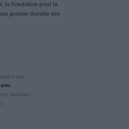
se, la Fondation pour la
une gestion durable des
épond à une
tares
ut en favorisant
n.