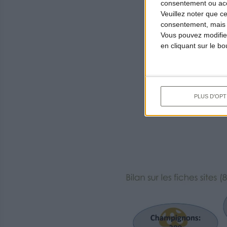
consentement ou accé
plus
Veuillez noter que c
acte
consentement, mais v
Vous pouvez modifier
en cliquant sur le b
Cette diversit
variés, des zo
agricoles, les 
PLUS D'OPT