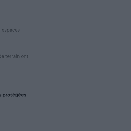
s espaces
de terrain ont
s protégées