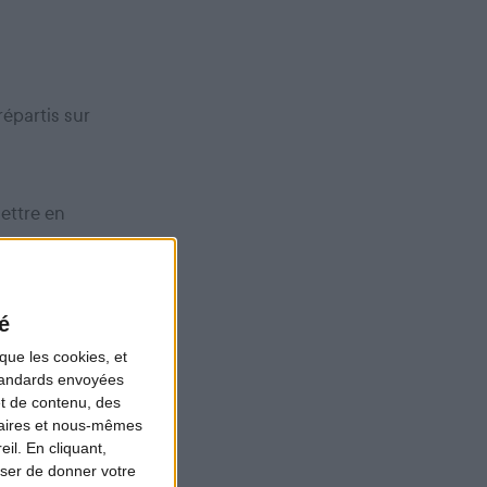
répartis sur
ettre en
 par des
é
que les cookies, et
standards envoyées
rtementales des
et de contenu, des
u Fonds pour la
naires et nous-mêmes
il. En cliquant,
ser de donner votre