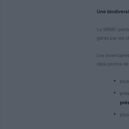
Une biodivers
Le SINAC perme
gérés par les 
Les inventaires
déjà permis de
plu
prè
pré
plu