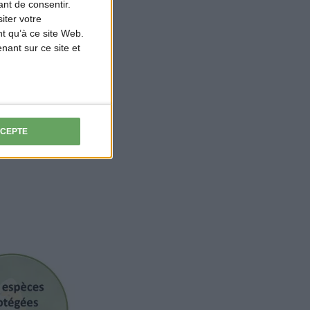
nt de consentir.
rés par les
iter votre
t qu’à ce site Web.
ant sur ce site et
milieux très
laines
CCEPTE