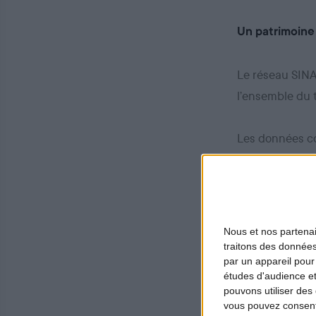
Un patrimoine
Le réseau SINAC
l’ensemble du t
Les données co
évidence :
plu
asso
Nous et nos
partena
traitons des données
plus
par un appareil pour
chas
études d'audience e
pouvons utiliser des 
rest
vous pouvez consent