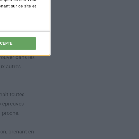
es de son choix
ant sur ce site et
nt sur ce
tale des
CCEPTE
ant à installer
rouver dans les
eux autres
nait toutes
es épreuves
s proche.
ion, prenant en