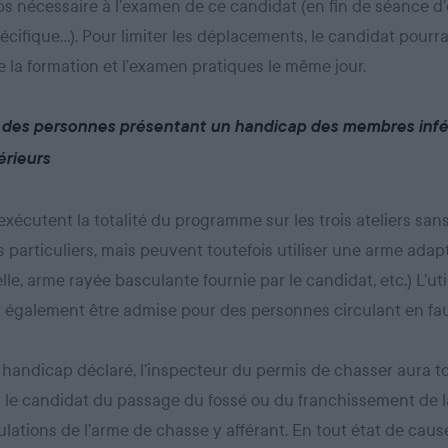
s nécessaire à l’examen de ce candidat (en fin de séance d
cifique…). Pour limiter les déplacements, le candidat pourra, 
e la formation et l’examen pratiques le même jour.
 des personnes présentant un handicap des membres infé
érieurs
xécutent la totalité du programme sur les trois ateliers san
articuliers, mais peuvent toutefois utiliser une arme adap
lle, arme rayée basculante fournie par le candidat, etc.) L’uti
t également être admise pour des personnes circulant en faut
 handicap déclaré, l’inspecteur du permis de chasser aura to
 le candidat du passage du fossé ou du franchissement de la
ations de l’arme de chasse y afférant. En tout état de cause