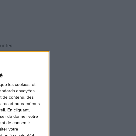
ur les
sse. Le passage
la Biodiversité
n toute
é
que les cookies, et
standards envoyées
et de contenu, des
naires et nous-mêmes
il. En cliquant,
ser de donner votre
andidat
nt de consentir.
anchissement de
iter votre
t qu’à ce site Web.