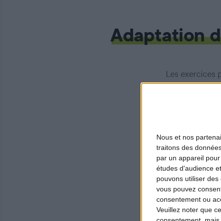
Adaptation d
Les exercices 
personnes prés
de l’examen s’e
(OFB). L’inspec
sécurité.
Nous et nos
partena
traitons des données
par un appareil pour
Cas 
études d'audience e
pouvons utiliser des 
vous pouvez consent
Si la configura
consentement ou accé
exécute le par
Veuillez noter que c
consentement, mais v