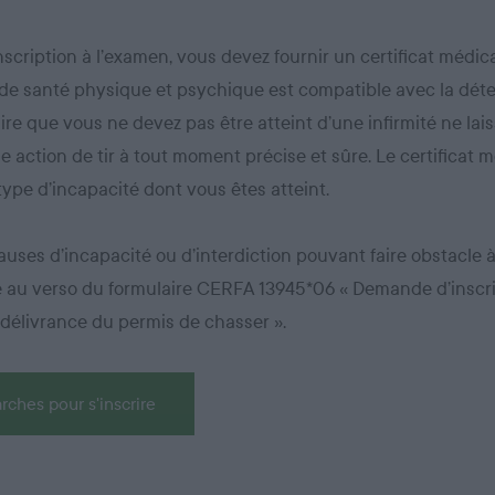
nscription à l’examen, vous devez fournir un certificat médic
 de santé physique et psychique est compatible avec la dét
ire que vous ne devez pas être atteint d’une infirmité ne lais
ne action de tir à tout moment précise et sûre. Le certificat m
ype d’incapacité dont vous êtes atteint.
auses d’incapacité ou d’interdiction pouvant faire obstacle à 
e au verso du formulaire CERFA 13945*06 « Demande d’inscri
 délivrance du permis de chasser ».
rches pour s'inscrire