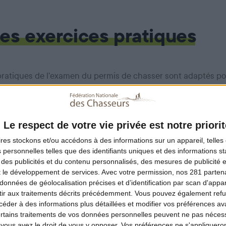
es exercices pratiques
pratiques de l’examen du permis de chasser sont adaptés po
entant un handicap compatible avec la pratique de la cha
ffectue sous l’égide des Inspecteurs de l’Office Français de 
teur veille à ce que le candidat effectue les manipulations e
Le respect de votre vie privée est notre priorit
ires
stockons et/ou accédons à des informations sur un appareil, telles 
 personnelles telles que des identifiants uniques et des informations 
 des publicités et du contenu personnalisés, des mesures de publicité 
des personnes circulant en fauteuil roulant
t le développement de services.
Avec votre permission, nos 281 parte
données de géolocalisation précises et d’identification par scan d'appare
ir aux traitements décrits précédemment. Vous pouvez également refu
tion du terrain permet la circulation en fauteuil roulant : le c
der à des informations plus détaillées et modifier vos préférences ava
cours de chasse simulé avec tir à blanc à l’exception du fr
ertains traitements de vos données personnelles peuvent ne pas nécess
ous avez le droit de vous y opposer. Vos préférences ne s'appliqueron