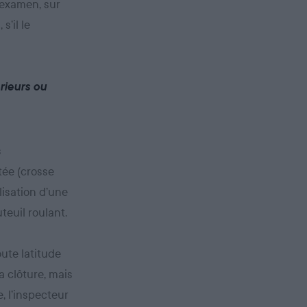
’examen, sur
s’il le
rieurs ou
s
tée (crosse
lisation d’une
euil roulant.
ute latitude
 clôture, mais
, l’inspecteur