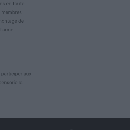
ons en toute
es membres
émontage de
 l’arme
participer aux
ensorielle.