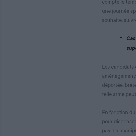
compte le temp
une journée spé
souhaite, suivr
Cas
sup
Les candidats e
aménagements p
déportée, brete
telle arme peu
En fonction du
pour dispenser
pas des manipul