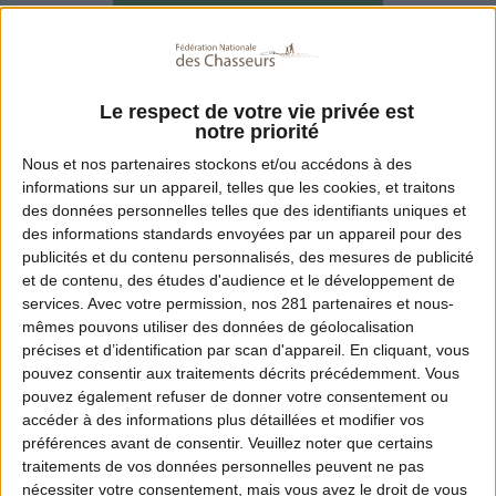
ou
Je préfère continuer sur le web
Le respect de votre vie privée est
notre priorité
Nous et nos
partenaires
stockons et/ou accédons à des
informations sur un appareil, telles que les cookies, et traitons
des données personnelles telles que des identifiants uniques et
des informations standards envoyées par un appareil pour des
Obtenir son permis de chasse est une étape
publicités et du contenu personnalisés, des mesures de publicité
et de contenu, des études d'audience et le développement de
majeure pour tout futur chasseur. Pour vous
services.
Avec votre permission, nos 281 partenaires et nous-
permettre de vous entrainer et réviser, la
mêmes pouvons utiliser des données de géolocalisation
précises et d’identification par scan d'appareil. En cliquant, vous
Fédération Nationale des Chasseurs (FNC)
pouvez consentir aux traitements décrits précédemment. Vous
met à votre disposition Chassexam, son
pouvez également refuser de donner votre consentement ou
accéder à des informations plus détaillées et modifier vos
application gratuite pour vous garantir les
préférences avant de consentir.
Veuillez noter que certains
meilleures chances de succès.
traitements de vos données personnelles peuvent ne pas
nécessiter votre consentement, mais vous avez le droit de vous