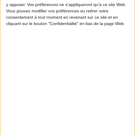
y opposer. Vos préférences ne s'appliqueront qu’à ce site Web.
Vous pouvez modifier vos préférences ou retirer votre
consentement à tout moment en revenant sur ce site et en
cliquant sur le bouton "Confidentialité" en bas de la page Web.
Pourquoi choisir
l'application officielle
pour
réviser le permis de chasse ?
Choisir Chassexam, c’est s’assurer une préparation
CONFORME aux exigences de l’État.
Les 400 questions
Fiabilité totale :
officielles de l’examen actualisées chaque
année