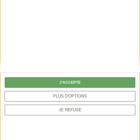
DÉCOUVRIR
J'ACCEPTE
Permis de chasser
PLUS D'OPTIONS
perdu ou volé
JE REFUSE
En cas de perte, de vol, de destruction ou de
détérioration de votre titre permanent du permis
de chasser, vous devez demander la délivrance