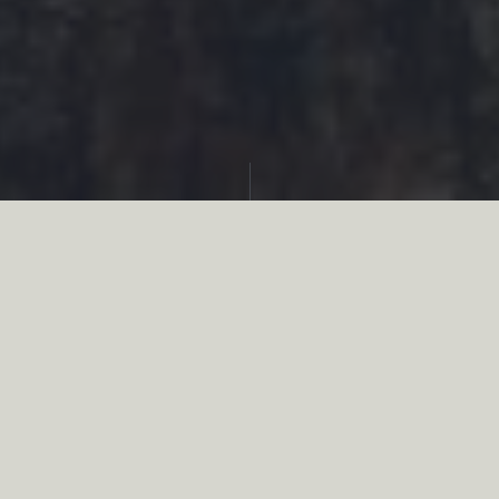
Partager
La saison de plantation 2023-2024 marque
la première saison de plantation
participative de l’opération Sensibilis’haie.
Le bilan est très prometteur.