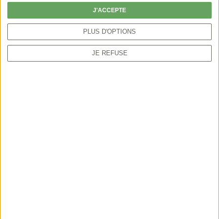
J'ACCEPTE
Un message, une question ? N’hésitez pas à nous
PLUS D'OPTIONS
contacter en remplissant le formulaire ci-dessous
JE REFUSE