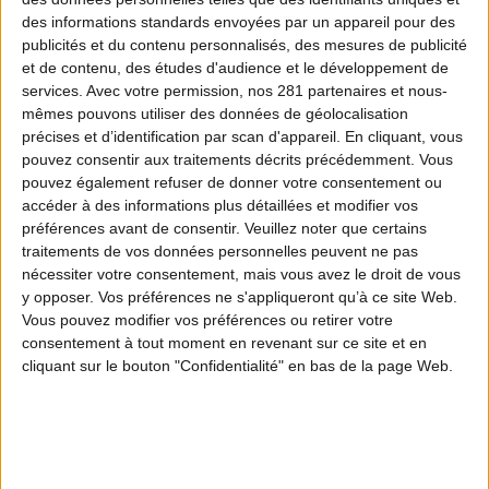
Puis, ce spot interpelle le téléspectateur en lui
des informations standards envoyées par un appareil pour des
publicités et du contenu personnalisés, des mesures de publicité
posant directement la question : sait-on vraiment
et de contenu, des études d'audience et le développement de
ce qu’est la chasse ?
services.
Avec votre permission, nos 281 partenaires et nous-
mêmes pouvons utiliser des données de géolocalisation
précises et d’identification par scan d'appareil. En cliquant, vous
Ce film fait le pari d’apporter des éléments
pouvez consentir aux traitements décrits précédemment. Vous
concrets de réponse au téléspectateur tout en le
pouvez également refuser de donner votre consentement ou
accéder à des informations plus détaillées et modifier vos
transportant vers une réalité plus personnelle
préférences avant de consentir.
Veuillez noter que certains
vécue par chaque chasseur :
ce besoin absolu de
traitements de vos données personnelles peuvent ne pas
nécessiter votre consentement, mais vous avez le droit de vous
.
reconnexion avec la nature
y opposer. Vos préférences ne s'appliqueront qu’à ce site Web.
Vous pouvez modifier vos préférences ou retirer votre
consentement à tout moment en revenant sur ce site et en
Ce spot prend par la main le téléspectateur dans
cliquant sur le bouton "Confidentialité" en bas de la page Web.
un long plan-séquence et lui fait vivre, grâce à des
incrustations d’images sur des paysages réels,
différentes actions des chasseurs et leurs
conséquences positives pour la société.
Aider à