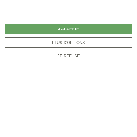
Lire
J'ACCEPTE
PLUS D'OPTIONS
JE REFUSE
Dans le contexte où la chasse est
devenue un sujet politico-médiatique
permanent, nous avons décidé, par ce
spot TV, d’expliquer les apports réels
des chasseurs à la société. Ils sont les
premiers bénévoles de la nature (...)
Rétablir la vérité sur notre pratique