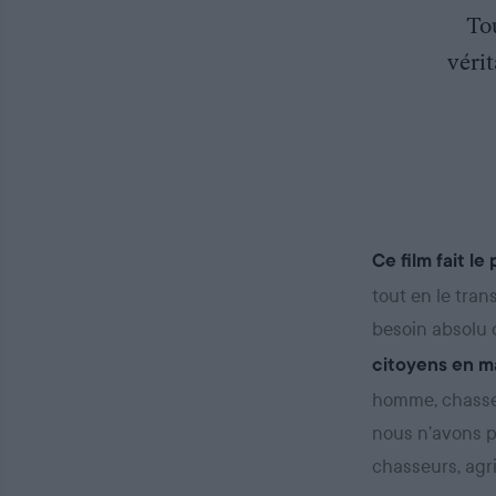
Tou
vérit
Ce film fait l
tout en le tra
besoin absolu 
citoyens en m
homme, chasseur
nous n’avons p
chasseurs, agri