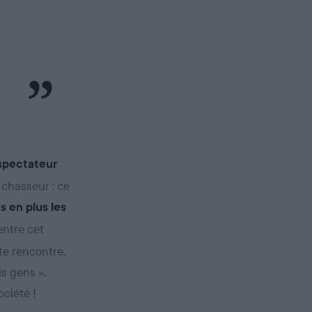
éspectateur
 chasseur : ce
s en plus les
entre cet
te rencontre,
s gens »,
ociété !