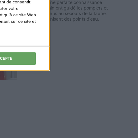
nt de consentir.
ayant une parfaite connaissance
du terrain ont guidé les pompiers et
iter votre
sont venus au secours de la faune,
t qu’à ce site Web.
en organisant des points d’eau.
ant sur ce site et
CCEPTE