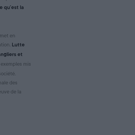
e qu’est la
 met en
ation.
Lutte
ngliers et
es exemples mis
ociété.
nale des
euve de la