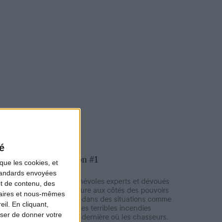
1
/
3
é
Mission #1
que les cookies, et
standards envoyées
Nos bénévoles experts et dévoués
et de contenu, des
à la nature aux côtés des pouvoirs
naires et nous-mêmes
publics dans des situations comme
il. En cliquant,
celles des terribles incendies
ser de donner votre
l’année dernière où les chasseurs,