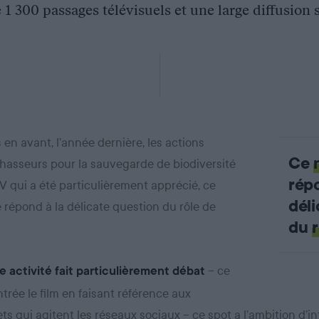
 1 300 passages télévisuels et une large diffusion su
 en avant, l’année dernière, les actions
Ce
chasseurs pour la sauvegarde de biodiversité
répo
V qui a été particulièrement apprécié, ce
dél
 répond à la délicate question du rôle de
du
– ce
e activité fait particulièrement débat
rée le film en faisant référence aux
 qui agitent les réseaux sociaux – ce spot a l’ambition d’int