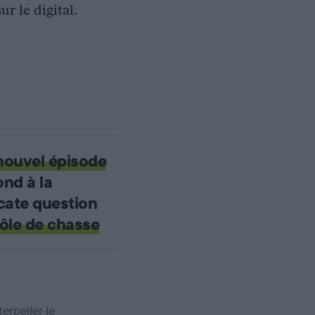
r le digital.
nouvel épisode
nd à la
icate question
rôle de chasse
erpeller le