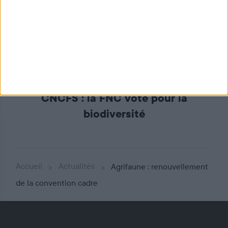
CNCFS : la FNC vote pour la
biodiversité
Accueil
Actualités
Agrifaune : renouvellement
de la convention cadre