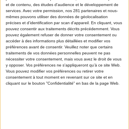
La deuxième édition des journées techniques
et de contenu, des études d'audience et le développement de
nationales d’Agrifaune qui s’est déroulée, les
services.
Avec votre permission, nos 281 partenaires et nous-
mêmes pouvons utiliser des données de géolocalisation
5 et 6 mai, dans la Manche a vu l’ensemble
précises et d’identification par scan d'appareil. En cliquant, vous
pouvez consentir aux traitements décrits précédemment. Vous
des partenaires saluer le travail accompli et
pouvez également refuser de donner votre consentement ou
les résultats obtenus sur le terrain. Cette
accéder à des informations plus détaillées et modifier vos
préférences avant de consentir.
Veuillez noter que certains
adhésion s’est concrétisée par le
traitements de vos données personnelles peuvent ne pas
renouvellement de la convention cadre pour
nécessiter votre consentement, mais vous avez le droit de vous
y opposer. Vos préférences ne s'appliqueront qu’à ce site Web.
la période 2022-2024.
Vous pouvez modifier vos préférences ou retirer votre
consentement à tout moment en revenant sur ce site et en
cliquant sur le bouton "Confidentialité" en bas de la page Web.
La convention qui précise le dispositif du
réseau Agrifaune vient d’être renouvelée lors