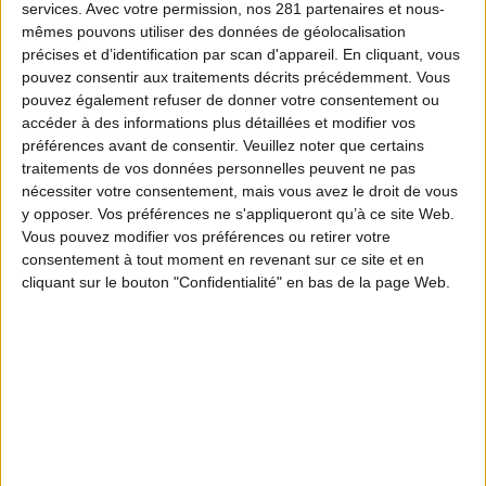
services.
Avec votre permission, nos 281 partenaires et nous-
mêmes pouvons utiliser des données de géolocalisation
précises et d’identification par scan d'appareil. En cliquant, vous
Pour la quinzième fois, la "conférence des
pouvez consentir aux traitements décrits précédemment. Vous
parties" s'est réunit à Montréal du 7 au 19
pouvez également refuser de donner votre consentement ou
accéder à des informations plus détaillées et modifier vos
décembre 2022 pour trouver des solutions
préférences avant de consentir.
Veuillez noter que certains
internationales face au déclin de la
traitements de vos données personnelles peuvent ne pas
nécessiter votre consentement, mais vous avez le droit de vous
biodiversité, toujours plus alarmant. Cette
y opposer. Vos préférences ne s'appliqueront qu’à ce site Web.
réunion des 180 parties a pour objectif de
Vous pouvez modifier vos préférences ou retirer votre
consentement à tout moment en revenant sur ce site et en
valider une nouvelle convention cadre pour
cliquant sur le bouton "Confidentialité" en bas de la page Web.
la décennie à venir "Convention on
Biological Diversity". Un premier projet de
texte avait été publié en juillet 2021 par le
secrétariat de l'ONU pour encourager les
travaux. Ce nouveau cadre se veut ambitieux
et global afin de transformer la relation de la