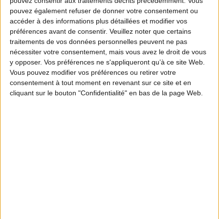
pouvez consentir aux traitements décrits précédemment. Vous
l’encontre de Willy Schraen : « Le jour où il
pouvez également refuser de donner votre consentement ou
accéder à des informations plus détaillées et modifier vos
vient à l’assemblée, je vais le faire courir ce
préférences avant de consentir.
Veuillez noter que certains
chapon ». « Après la vache sacrée, le con
traitements de vos données personnelles peuvent ne pas
nécessiter votre consentement, mais vous avez le droit de vous
sacré ». « Je ne couvre pas cet abruti. Les
y opposer. Vos préférences ne s'appliqueront qu’à ce site Web.
chasseurs devraient en profiter pour changer
Vous pouvez modifier vos préférences ou retirer votre
consentement à tout moment en revenant sur ce site et en
de président ».
cliquant sur le bouton "Confidentialité" en bas de la page Web.
Entre les intérêts civils et les sommes allouées en
première instance et en appel sur le fondement de
l’article 475-1 du Code de procédure pénale, Eric
Diard devra régler à la FNC 1 700€.