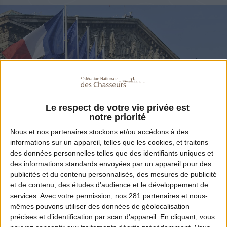
Le respect de votre vie privée est
notre priorité
Partager
Nous et nos
partenaires
stockons et/ou accédons à des
informations sur un appareil, telles que les cookies, et traitons
des données personnelles telles que des identifiants uniques et
des informations standards envoyées par un appareil pour des
Député, engagé sur le terrain de la cause
publicités et du contenu personnalisés, des mesures de publicité
et de contenu, des études d'audience et le développement de
animale, Eric Diard (député LR des Bouches-
services.
Avec votre permission, nos 281 partenaires et nous-
du-Rhône) s’était fendu de trois tweets
mêmes pouvons utiliser des données de géolocalisation
précises et d’identification par scan d'appareil. En cliquant, vous
publics particulièrement injurieux à