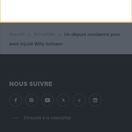
Partager
Accueil
Actualités
Un député condamné pour
avoir injurié Willy Schraen
NOUS SUIVRE
S'inscrire à la newsletter