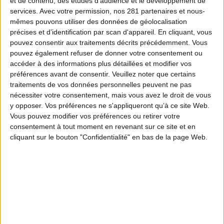
et de contenu, des études d'audience et le développement de
La FNC a l’objectif de faire de cette
services.
Avec votre permission, nos 281 partenaires et nous-
mêmes pouvons utiliser des données de géolocalisation
plateforme de signalement un réel baromètre
précises et d’identification par scan d'appareil. En cliquant, vous
des violences faites aux chasseurs dans
pouvez consentir aux traitements décrits précédemment. Vous
pouvez également refuser de donner votre consentement ou
l’exercice de leur loisir. Ce baromètre a pour
accéder à des informations plus détaillées et modifier vos
vocation de combattre la banalisation de
préférences avant de consentir.
Veuillez noter que certains
traitements de vos données personnelles peuvent ne pas
cette violence qui touche différentes
nécessiter votre consentement, mais vous avez le droit de vous
typologies de population. Les chasseurs n’y
y opposer. Vos préférences ne s'appliqueront qu’à ce site Web.
Vous pouvez modifier vos préférences ou retirer votre
font pas exception.
consentement à tout moment en revenant sur ce site et en
cliquant sur le bouton "Confidentialité" en bas de la page Web.
264 signalements
d'actes