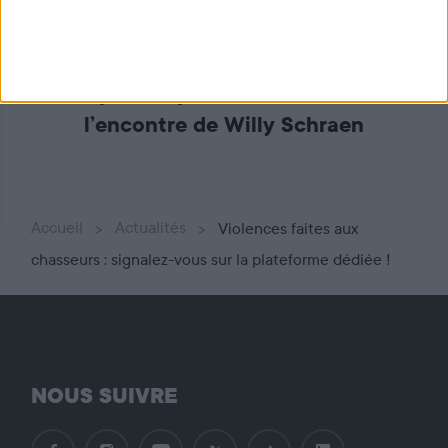
Le chiffre du mois : 162 plaintes
déposées pour harcèlement à
l’encontre de Willy Schraen
Accueil
Actualités
Violences faites aux
chasseurs : signalez-vous sur la plateforme dédiée !
NOUS SUIVRE