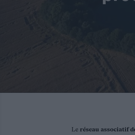
Le
réseau associatif d