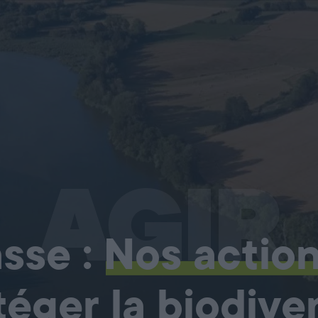
AGIR
sse :
Nos actio
téger la biodiver