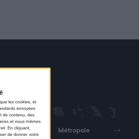
é
que les cookies, et
standards envoyées
et de contenu, des
naires et nous-mêmes
il. En cliquant,
Métropole
Précédent
Suivant
ser de donner votre