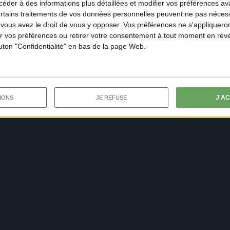
der à des informations plus détaillées et modifier vos préférences ava
ertains traitements de vos données personnelles peuvent ne pas nécess
ous avez le droit de vous y opposer. Vos préférences ne s'appliqueron
 vos préférences ou retirer votre consentement à tout moment en reven
outon "Confidentialité" en bas de la page Web.
J'A
IONS
JE REFUSE