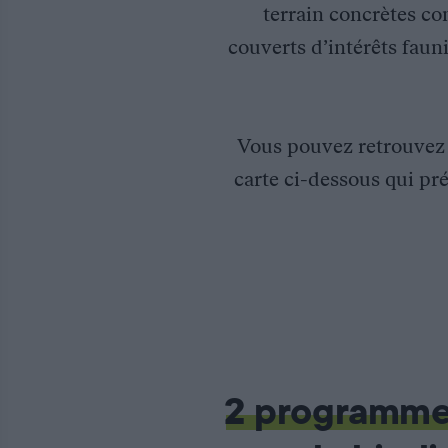
terrain concrètes co
couverts d’intérêts fauni
Vous pouvez retrouve
carte ci-dessous qui pré
Adaptation des pratiques agricoles pour la faune sauvage de l
La Fédération des Chasseurs de l’Aveyron dispose d’une expérie
La Fédération a effectué une saison d’étude en suivant des agri
A l’issue de cette étude, la Fédération a constitué un groupe d
2 programm