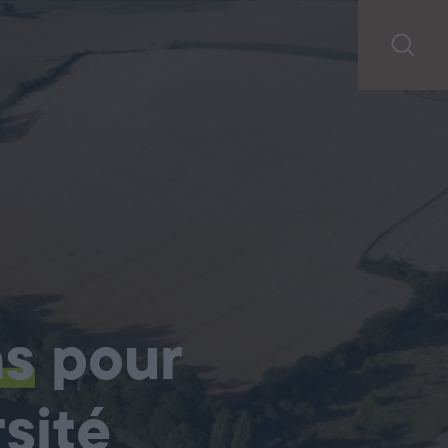
ns
pour
sité