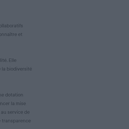
llaboratifs
onnaître et
ité. Elle
 la biodiversité
une dotation
ancer la mise
 au service de
le transparence