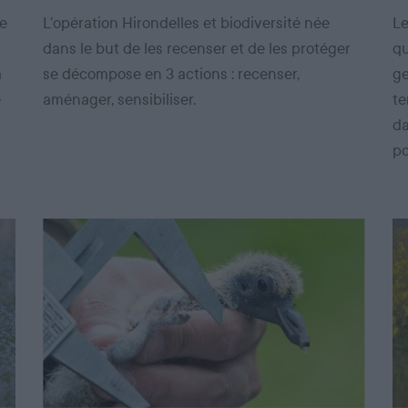
de
L’opération Hirondelles et biodiversité née
Le
dans le but de les recenser et de les protéger
qu
a
se décompose en 3 actions : recenser,
ge
e
aménager, sensibiliser.
te
da
po