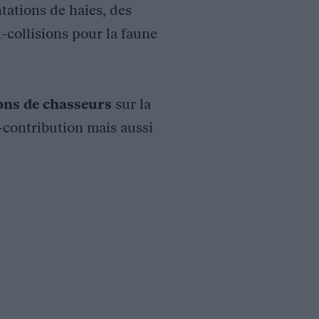
tations de haies, des
i-collisions pour la faune
ions de chasseurs
sur la
o-contribution mais aussi
n effet, des études ont montré que lors des travaux de fauche,
gins agricoles. Le constat montre que les barres garantissent à
e pour améliorer le modèle utilisé grâce à un cahier des charge