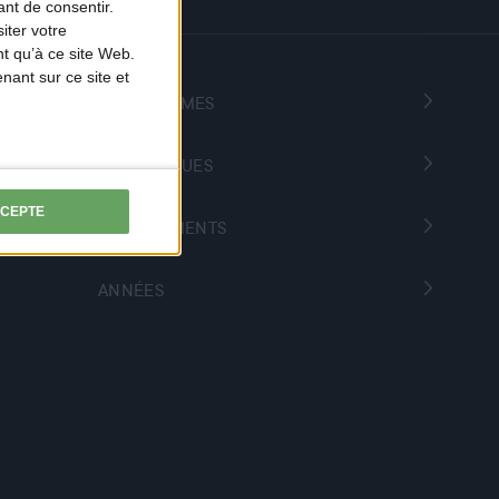
nt de consentir.
iter votre
t qu’à ce site Web.
ant sur ce site et
PROGRAMMES
THÉMATIQUES
CCEPTE
DÉPARTEMENTS
ANNÉES