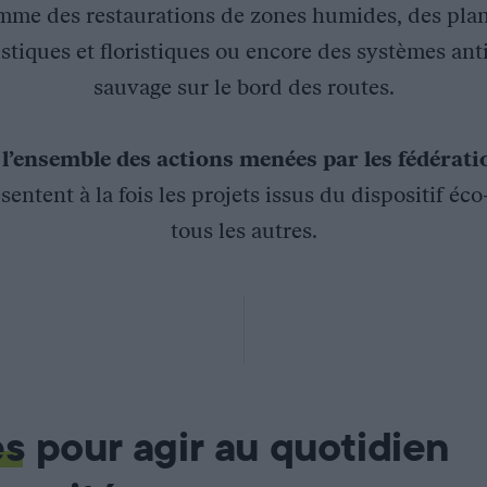
mme des restaurations de zones humides, des plan
stiques et floristiques ou encore des systèmes ant
sauvage sur le bord des routes.
z
l’ensemble des actions menées par les fédérat
sentent à la fois les projets issus du dispositif éc
tous les autres.
’Aveyron
nce sur l’impact du machinisme agricole sur la faune sauvage. E
culteurs opérant avec ou sans barre d’effarouchement sur les en
e travail associant agriculteurs et vendeurs de matériel agricol
es
pour agir au quotidien