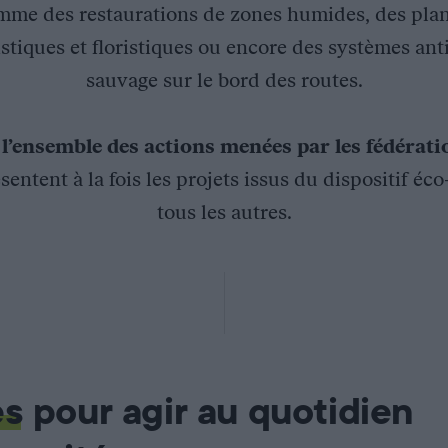
mme des restaurations de zones humides, des plan
stiques et floristiques ou encore des systèmes ant
sauvage sur le bord des routes.
z
l’ensemble des actions menées par les fédérat
sentent à la fois les projets issus du dispositif éc
tous les autres.
asseurs du Jura, a permis de contractualiser l’implantation et
n point de vue agronomique, de contribuer à l’amélioration de la
ltures en proposant aux exploitants et aux détenteurs de dro
es
pour agir au quotidien