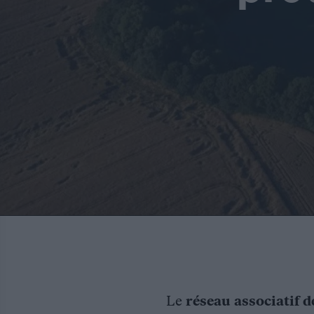
Le
réseau associatif d