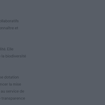
llaboratifs
onnaître et
ité. Elle
 la biodiversité
une dotation
ancer la mise
 au service de
le transparence