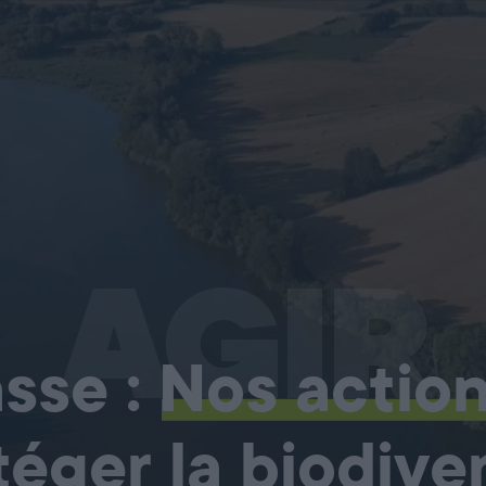
AGIR
sse :
Nos actio
téger la biodiver