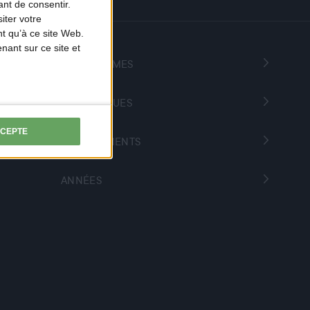
nt de consentir.
iter votre
t qu’à ce site Web.
ant sur ce site et
PROGRAMMES
THÉMATIQUES
CCEPTE
DÉPARTEMENTS
ANNÉES