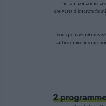
terrain concrètes co
couverts d’intérêts fauni
Vous pouvez retrouve
carte ci-dessous qui pré
Développement des intercultures faune sauvage dans le Jura
Le programme « Agrifaune », développé par la Fédération des ch
Les intercultures présentent l’avantage d’être intéressantes d’u
Le programme AGRIFAUNE favorise le développement des intercu
2 programm