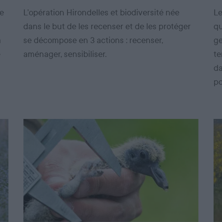
de
L’opération Hirondelles et biodiversité née
Le
dans le but de les recenser et de les protéger
qu
a
se décompose en 3 actions : recenser,
ge
e
aménager, sensibiliser.
te
da
po