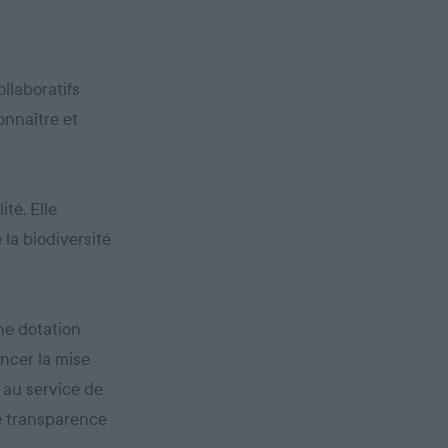
llaboratifs
onnaître et
ité. Elle
 la biodiversité
une dotation
ancer la mise
 au service de
le transparence