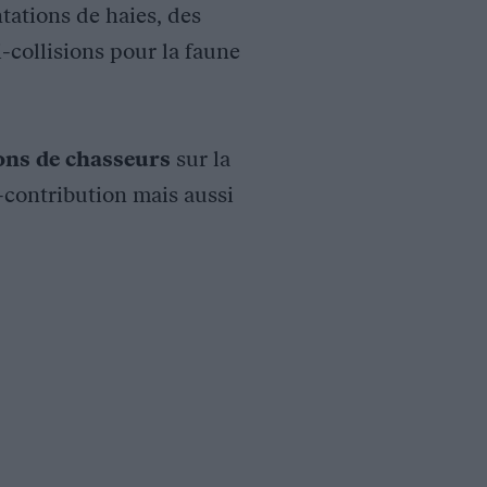
tations de haies, des
i-collisions pour la faune
ions de chasseurs
sur la
o-contribution mais aussi
n » (2006-2009)
marré en 2006 pour se terminer en 2009. Il était porté par la F
es populations et l’installation de nouvelles.