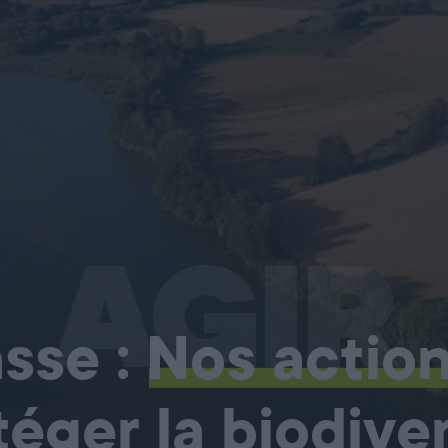
AGIR
sse :
Nos actio
téger la biodiver