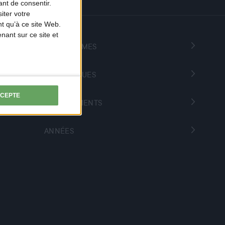
nt de consentir.
iter votre
t qu’à ce site Web.
ant sur ce site et
PROGRAMMES
THÉMATIQUES
CCEPTE
DÉPARTEMENTS
ANNÉES