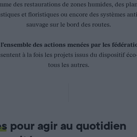
mme des restaurations de zones humides, des plan
stiques et floristiques ou encore des systèmes ant
sauvage sur le bord des routes.
z
l’ensemble des actions menées par les fédérat
sentent à la fois les projets issus du dispositif éc
tous les autres.
 de la colonisation naturelle du cerf dans le massif jurassie
colonisation naturelle du cerf dans le massif jurassien » a dé
 connaître l’aire de répartition du cerf, de suivre l’évolution d
sif-jurassien.fr/
es
pour agir au quotidien