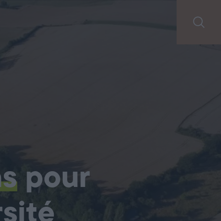
ns
pour
sité