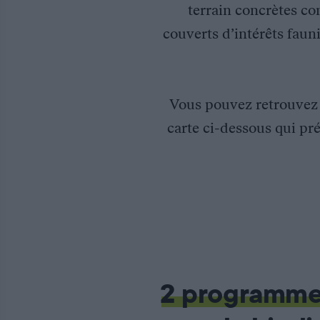
terrain concrètes co
couverts d’intérêts fauni
Vous pouvez retrouve
carte ci-dessous qui pré
Programme de coopération interrégional INTERREG IIIA « Suivi
D’une durée de 3 ans, le dossier Interreg III A « suivi de la 
Les outils mis en place par « l’observatoire cerf » permettent de
Un site internet est consacré à ce dossier : http://www.cerf-mas
2 programm