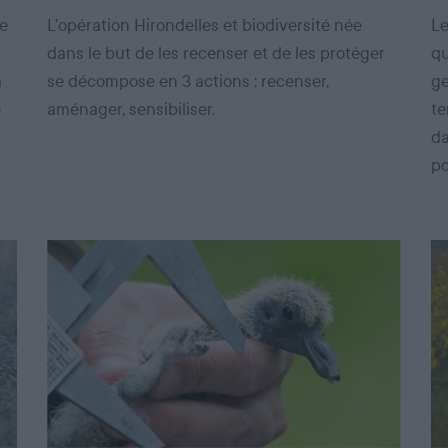
de
L’opération Hirondelles et biodiversité née
Le
dans le but de les recenser et de les protéger
qu
a
se décompose en 3 actions : recenser,
ge
e
aménager, sensibiliser.
te
da
po