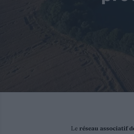
Le
réseau associatif d