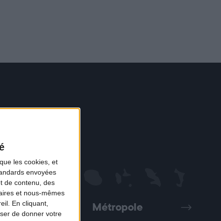
é
que les cookies, et
standards envoyées
et de contenu, des
naires et nous-mêmes
il. En cliquant,
Métropole
Précédent
Suivant
ser de donner votre