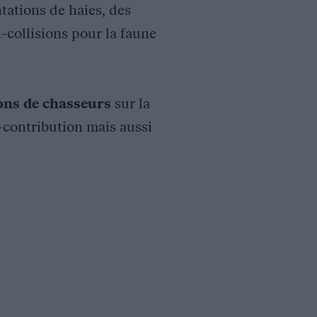
tations de haies, des
i-collisions pour la faune
ions de chasseurs
sur la
o-contribution mais aussi
 le secteur bassin-versant du Falleron, qui présente des signes