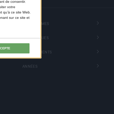
nt de consentir.
iter votre
t qu’à ce site Web.
ant sur ce site et
PROGRAMMES
THÉMATIQUES
CCEPTE
DÉPARTEMENTS
ANNÉES