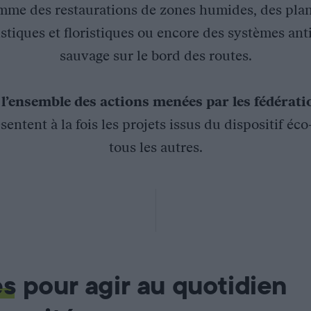
mme des restaurations de zones humides, des plan
stiques et floristiques ou encore des systèmes ant
sauvage sur le bord des routes.
z
l’ensemble des actions menées par les fédérat
sentent à la fois les projets issus du dispositif éc
tous les autres.
ée
ence de l’eau pour mettre en œuvre la restauration du bocage sur
es
pour agir au quotidien