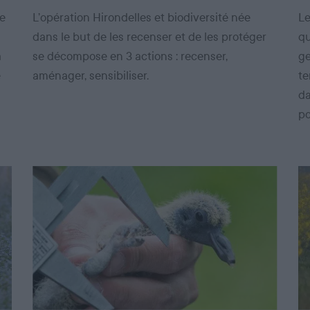
de
L’opération Hirondelles et biodiversité née
Le
dans le but de les recenser et de les protéger
qu
a
se décompose en 3 actions : recenser,
ge
e
aménager, sensibiliser.
te
da
po