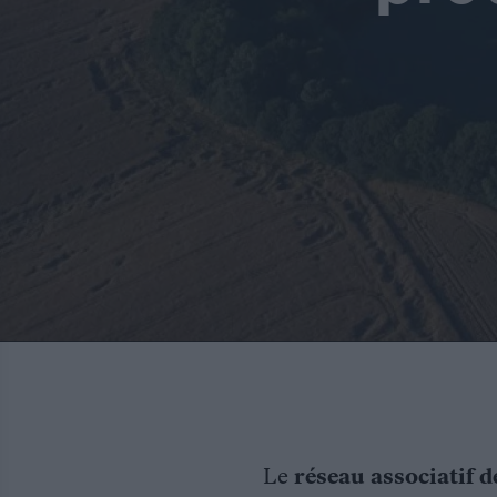
Le
réseau associatif d