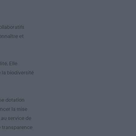
llaboratifs
onnaître et
ité. Elle
 la biodiversité
une dotation
ancer la mise
 au service de
le transparence