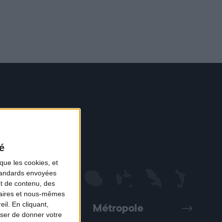
é
que les cookies, et
standards envoyées
et de contenu, des
naires et nous-mêmes
il. En cliquant,
Métropole
Précédent
Suivant
ser de donner votre