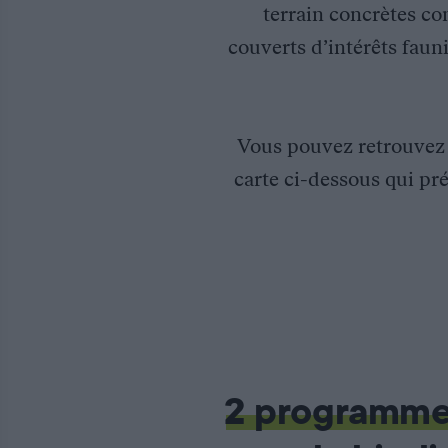
terrain concrètes co
couverts d’intérêts fauni
Vous pouvez retrouve
carte ci-dessous qui pré
Restauration du bocage du bassin-versant du Falleron en Vend
La Fédération des chasseurs de Vendée a été missionnée par l’Ag
2 programm