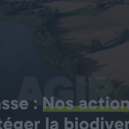
AGIR
sse :
Nos actio
téger la biodiver