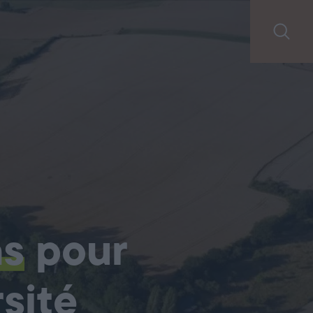
ns
pour
sité