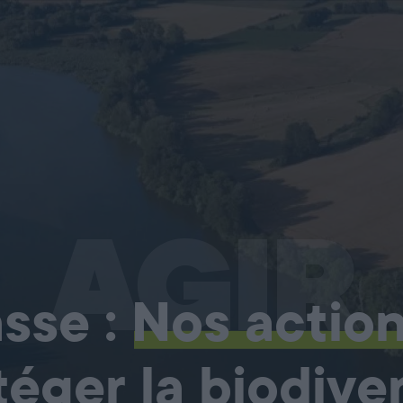
AGIR
sse :
Nos actio
téger la biodiver