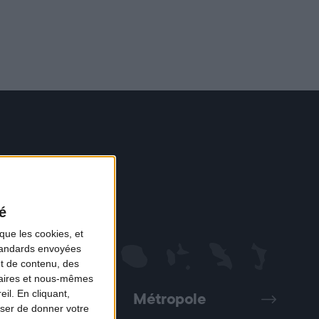
é
que les cookies, et
standards envoyées
et de contenu, des
naires et nous-mêmes
il. En cliquant,
Métropole
Précédent
Suivant
ser de donner votre