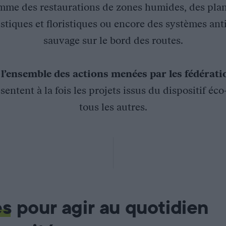
mme des restaurations de zones humides, des plan
stiques et floristiques ou encore des systèmes ant
sauvage sur le bord des routes.
z
l’ensemble des actions menées par les fédérat
sentent à la fois les projets issus du dispositif éc
tous les autres.
urassien par piégeage photographique
x dans le massif jurassien, un partenariat a été signé entre F
assif jurassien
es
pour agir au quotidien
el permettant la reconnaissance individuelles des Lynx par la f