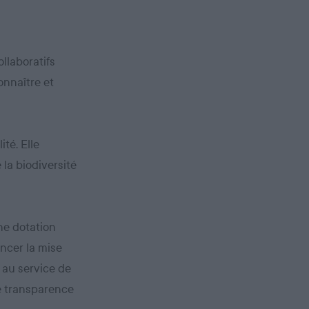
llaboratifs
onnaître et
ité. Elle
 la biodiversité
une dotation
ancer la mise
 au service de
le transparence