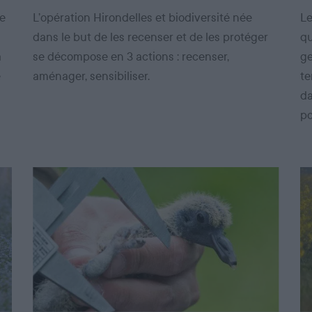
de
L’opération Hirondelles et biodiversité née
Le
dans le but de les recenser et de les protéger
qu
a
se décompose en 3 actions : recenser,
ge
e
aménager, sensibiliser.
te
da
po