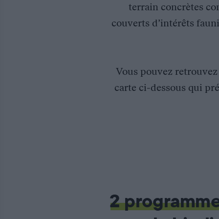
terrain concrètes co
couverts d’intérêts fauni
Vous pouvez retrouve
carte ci-dessous qui pré
Suivi transfrontalier (Franco-Suisse) du Lynx dans le massif j
Dans le cadre du suivi transfrontalier (Franco-Suisse) du Lyn
Les objectifs de ce partenariat sont :
– Mise en place d’un réseau de pièges photographiques sur le m
2 programm
– Base de données des photographies de lynx et test d’un logici