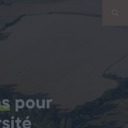
ns
pour
sité