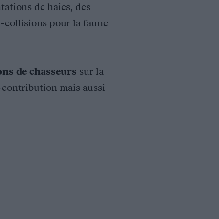
tations de haies, des
i-collisions pour la faune
ions de chasseurs
sur la
o-contribution mais aussi
édérations Départementales des Chasseurs (FDC), Fédération Rég
orme et la localisation des tâches de leur pelage