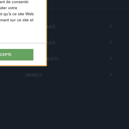
nt de consentir.
iter votre
t qu’à ce site Web.
ant sur ce site et
PROGRAMMES
THÉMATIQUES
CCEPTE
DÉPARTEMENTS
ANNÉES