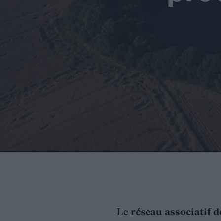
Le
réseau associatif d