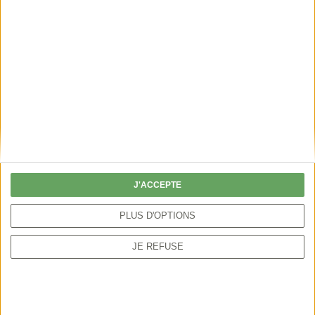
Foire aux questions -
Idées reçues
sur les
chasseurs
J'ACCEPTE
PLUS D'OPTIONS
JE REFUSE