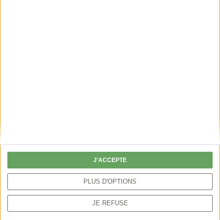
JURIDIQUE#3
ACCA et fusion de
communes
J'ACCEPTE
La Cour d’appel de Chambéry a appliqué la
PLUS D'OPTIONS
récente jurisprudence de la Cour de cassation.
JE REFUSE