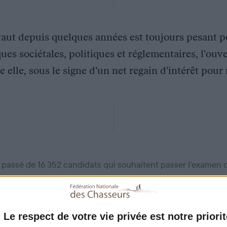
vaut depuis quelques années est toujours pesant p
ques sociétales, politiques et réglementaires, l'ouv
e elle, sous le signe d'un net regain d'intérêt pour
st passé de 16 352 candidats qui souhaitent passer l’examen
mestre 2019) à 17 980 (1er semestre 2021). Au 1er juillet 2021
éjà presque équivalente à celles de 2019 (29 993 au 1er juil
82 pour l’année 2019 !)
Le respect de votre vie privée est notre priorit