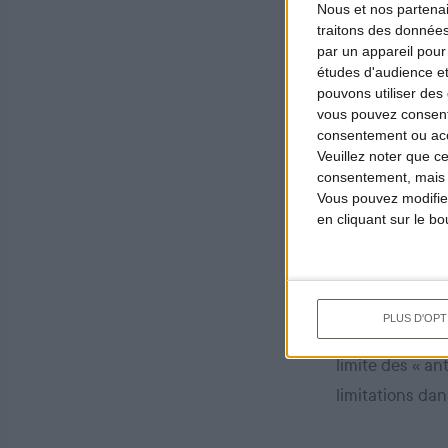
Nous et nos
partena
Certains dépar
traitons des données
par un appareil pour
particulièreme
études d'audience e
Calais ou enco
pouvons utiliser des 
vous pouvez consent
forte que des 
consentement ou accé
comme corolla
Veuillez noter que c
consentement, mais v
dans le temps 
Vous pouvez modifier
Rappelons que
en cliquant sur le b
organisé par l’
collaboration 
forte du nombr
PLUS D'OPT
un contexte sa
limite des « an
limitations dan