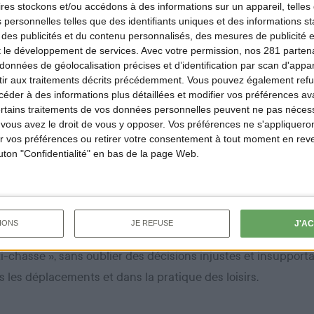
ires
stockons et/ou accédons à des informations sur un appareil, telles 
tements ou régions s’avèrent
 personnelles telles que des identifiants uniques et des informations 
 des publicités et du contenu personnalisés, des mesures de publicité 
La 
nt attractifs comme la Dordogne, le Pas-de-
t le développement de services.
Avec votre permission, nos 281 parte
for
re la région Parisienne.
La demande est si
données de géolocalisation précises et d’identification par scan d'appare
list
ir aux traitements décrits précédemment. Vous pouvez également refu
listes d’attente se constituent avec,
der à des informations plus détaillées et modifier vos préférences ava
con
ire, la perspective d’un examen décalé
ertains traitements de vos données personnelles peuvent ne pas nécess
ous avez le droit de vous y opposer. Vos préférences ne s'appliqueron
faute de moyens déployés par l’État.
 vos préférences ou retirer votre consentement à tout moment en reven
 cet examen du permis de chasser est
outon "Confidentialité" en bas de la page Web.
Office Français de la Biodiversité (OFB) en
avec les Fédérations Départementales des Chasseurs. Cett
e de candidats à l’examen du permis de chasser est la preu
J'A
IONS
JE REFUSE
nitaire difficile, une ambiance délétère conséquence de l’ac
ti-chasse », sans oublier des décisions injustes et insupport
s les déplacements et dans la pratique des loisirs.