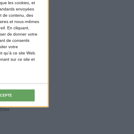
que les cookies, et
standards envoyées
et de contenu, des
demande est si
naires et nous-mêmes
te que
des
il. En cliquant,
es d’attente
se
ser de donner votre
nt de consentir.
stituent
iter votre
t qu’à ce site Web.
ant sur ce site et
e augmentation
ve que, malgré
CCEPTE
tivisme sans
ables