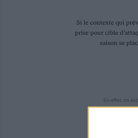
Si le contexte qui pré
prise pour cible d'atta
saison se plac
En effet, on e
chasser (1er se
demandes est d
regard de 33 5