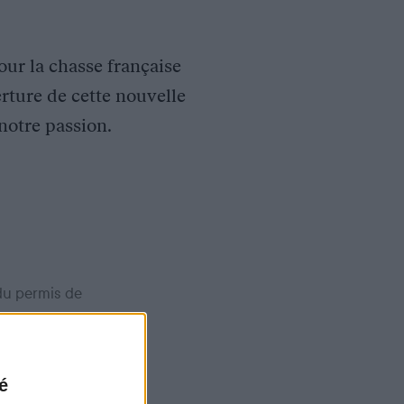
our la chasse française
erture de cette nouvelle
 notre passion.
 du permis de
, le nombre de
let 2021 au
é