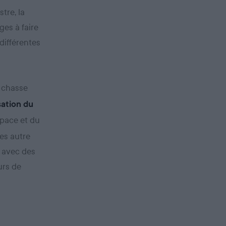
tre, la
ges à faire
différentes
e chasse
sation du
espace et du
les autre
e avec des
urs de