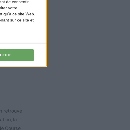
nt de consentir.
la
iter votre
t qu’à ce site Web.
9 470 chasseurs
ant sur ce site et
sures,
consignes de
ès des
CCEPTE
on retrouve
tion, la
 de Course