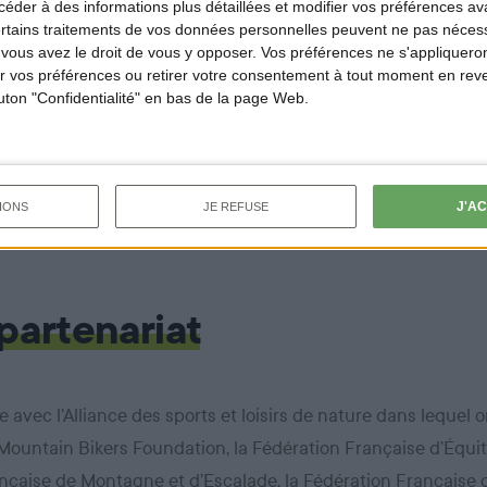
der à des informations plus détaillées et modifier vos préférences ava
t à faire, notamment en faisant preuve de pédagogie par de 
ertains traitements de vos données personnelles peuvent ne pas nécess
ous avez le droit de vous y opposer. Vos préférences ne s'appliqueron
, de la
et de la
. A la fin 2023, 23
formation
communication
 vos préférences ou retirer votre consentement à tout moment en reven
mise à niveau décennale sur la sécurité. Images choc de bles
outon "Confidentialité" en bas de la page Web.
s de vidéos d’accidents pour mises en situation, rappel des 
iduelles, cette remise à niveau connaît un franc succès aupr
se montrent très intéressés.
J'A
IONS
JE REFUSE
 partenariat
e avec l’Alliance des sports et loisirs de nature dans lequel 
ountain Bikers Foundation, la Fédération Française d’Équita
nçaise de Montagne et d’Escalade, la Fédération Française