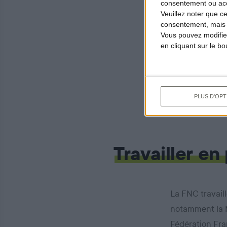
consentement ou accé
progrès resten
Veuillez noter que c
consentement, mais v
sensibilisation
Vous pouvez modifier
ont suivi la re
en cliquant sur le b
reconstitution
sécurité indiv
chasseurs qui 
PLUS D'OPT
Travailler en
La FNC travaill
notamment la M
Fédération Fra