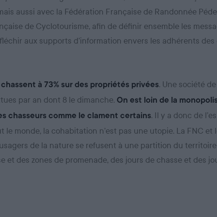
 mais aussi avec la Fédération Française de Randonnée Pédes
nçaise de Cyclotourisme, afin de définir ensemble les messa
fléchir aux supports d’information envers les adhérents des 
. Une société d
 chassent à 73% sur des propriétés privées
ttues par an dont 8 le dimanche.
On est loin de la monopoli
. Il y a donc de l’
 les chasseurs comme le clament certains
t le monde, la cohabitation n’est pas une utopie. La FNC et 
usagers de la nature se refusent à une partition du territoir
e et des zones de promenade, des jours de chasse et des jo