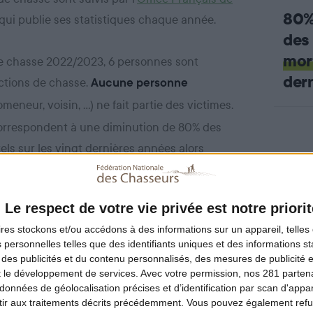
80%
qui publie ses statistiques chaque année.
de
mor
de chasse 2022/2023, 6 personnes sont
der
actions de chasse.
Aucune personne
meneur, voisin, …) ne fait partie des victimes.
orrespondent à une diminution de 80% des
els sur les vingt dernières années alors
ps les tableaux de chasse de grand gibier ont augmenté d
Le respect de votre vie privée est notre priorit
ires
stockons et/ou accédons à des informations sur un appareil, telles 
 personnelles telles que des identifiants uniques et des informations 
on
 des publicités et du contenu personnalisés, des mesures de publicité 
t le développement de services.
Avec votre permission, nos 281 parte
données de géolocalisation précises et d’identification par scan d'appare
ir aux traitements décrits précédemment. Vous pouvez également refu
. Nous sommes conscie
 est de tendre vers le zéro accident