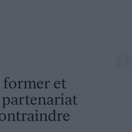
riat plutôt que contraindre
D
, former et
n partenariat
contraindre