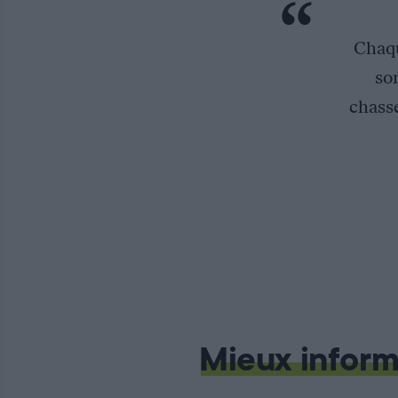
Chaqu
so
chasse
Mieux inform