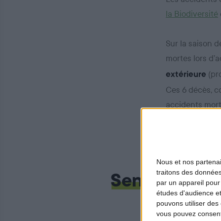
la Biodiversité
Sur la saison 
mortes lors d’
(pro
extérieure
Ces 6 décès, c
accidents mort
qu’en même tem
Nous et nos
partena
traitons des données
Sensibilisati
par un appareil pour
études d'audience e
pouvons utiliser des 
vous pouvez consent
Notre objectif