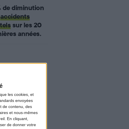
 de diminution
s
accidents
tels
sur les 20
nières années.
e plus de 50%.
é
que les cookies, et
standards envoyées
et de contenu, des
naires et nous-mêmes
il. En cliquant,
ser de donner votre
nts que des