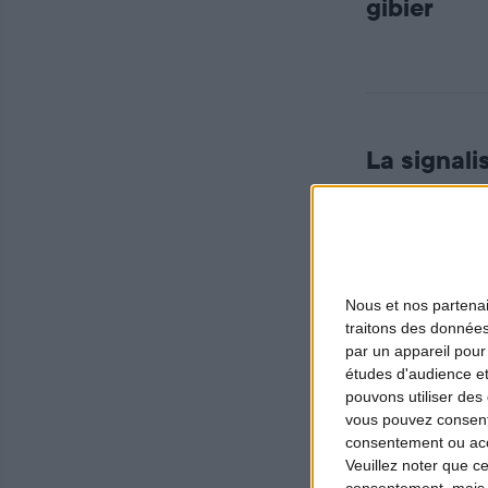
gibier
La signali
voies pub
Nous et nos
partena
traitons des données
Une format
par un appareil pour
études d'audience e
ans pour t
pouvons utiliser des 
vous pouvez consent
consentement ou accé
Veuillez noter que c
Peu d’activités
consentement, mais v