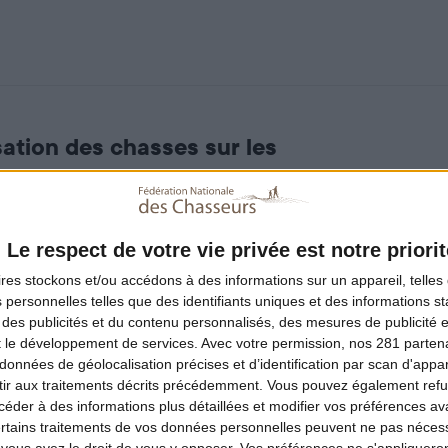
sation des chasses sur les
liques
Le respect de votre vie privée est notre priorit
ires
stockons et/ou accédons à des informations sur un appareil, telles 
 personnelles telles que des identifiants uniques et des informations 
ion à la sécurité tous les 10
 des publicités et du contenu personnalisés, des mesures de publicité 
t le développement de services.
Avec votre permission, nos 281 parte
ous les chasseurs.
données de géolocalisation précises et d’identification par scan d'appare
ir aux traitements décrits précédemment. Vous pouvez également refu
der à des informations plus détaillées et modifier vos préférences ava
ertains traitements de vos données personnelles peuvent ne pas nécess
 peuvent se prévaloir d’un tel dispositif de remise à niveau 
ous avez le droit de vous y opposer. Vos préférences ne s'appliqueron