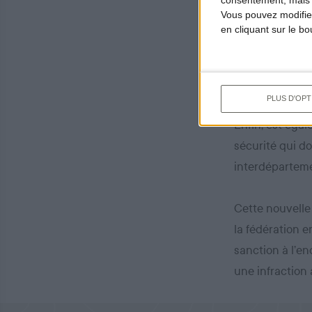
Vous pouvez modifier
connaissances 
en cliquant sur le b
convocation so
programme de fo
avis de l’OFB.
PLUS D'OPT
Enfin, est éga
sécurité qui d
interdéparteme
Cette nouvelle
la fédération e
sanction à l’e
une infraction 