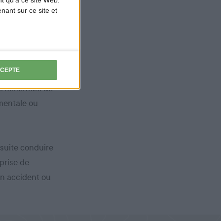
ant sur ce site et
tion et de
urs. Le
a FNC, après
CCEPTE
artementale de
ementale ou
nsuite conduire
 prise de
un accident ou