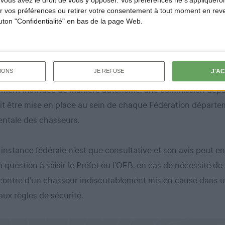
 vos préférences ou retirer votre consentement à tout moment en reven
de ses pratiquants tous les dix ans. Les modalités d’informa
outon "Confidentialité" en bas de la page Web.
nt fixées par chaque Fédération départementale des chasse
rmation qui est en train d’être finalisé, est lui, défini par l
J'A
IONS
JE REFUSE
lement instituée de manière autonome, une commission dép
oit être mise en place au sein de chaque Fédération départ
ntale des chasseurs.
 instance fédérale n’est que consultative et son avis peut e
n question à saisir le Préfet ou l’OFB, en cas de nécessité de
ncontre d’un chasseur indiscutablement mis en cause dans 
aux règles de sécurité.