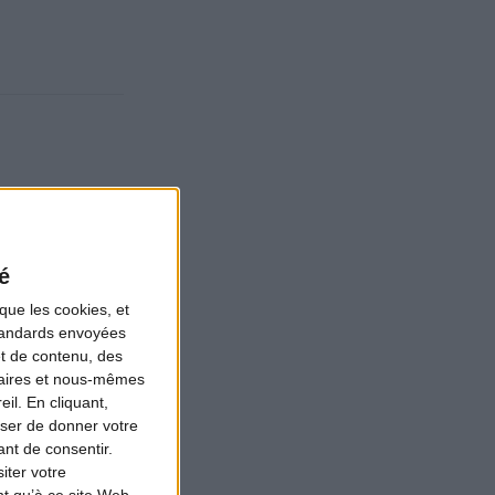
é
que les cookies, et
standards envoyées
et de contenu, des
naires et nous-mêmes
il. En cliquant,
ser de donner votre
nt de consentir.
iter votre
des
t qu’à ce site Web.