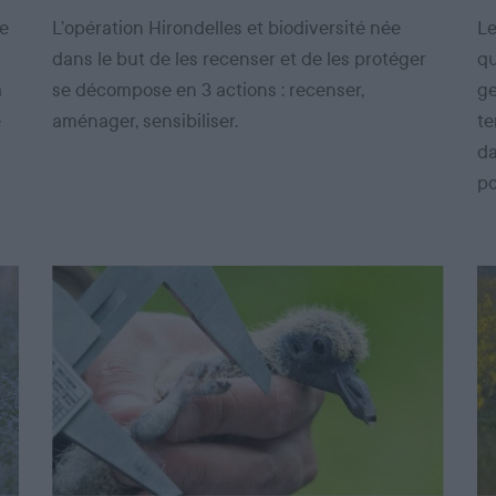
de
L’opération Hirondelles et biodiversité née
Le
dans le but de les recenser et de les protéger
qu
a
se décompose en 3 actions : recenser,
ge
e
aménager, sensibiliser.
te
da
po