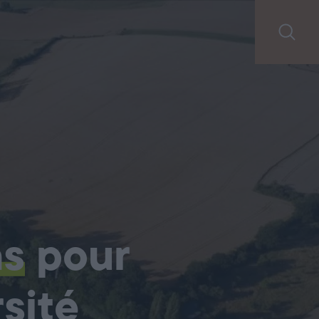
ns
pour
sité