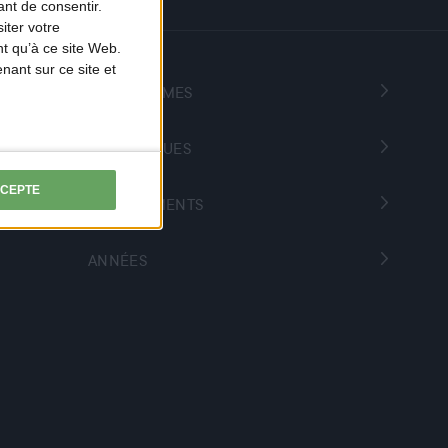
nt de consentir.
iter votre
t qu’à ce site Web.
ant sur ce site et
PROGRAMMES
THÉMATIQUES
CCEPTE
DÉPARTEMENTS
ANNÉES