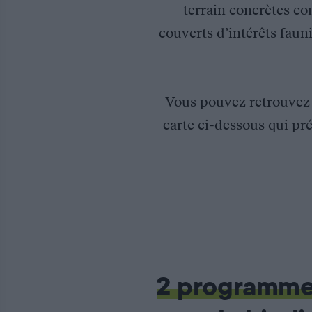
terrain concrètes co
couverts d’intérêts fauni
Vous pouvez retrouve
carte ci-dessous qui pré
Amélioration de la connaissance des estrans vaseux et sablo-
La Fédération des Chasseurs de Gironde est partenaire du pro
l’Estuaire de la Gironde (SMIDDEST) lancé en 2014 sur l’invent
A partir de photo-interprétation, de prospections de terrain (t
2 programm
La synthèse de cette étude met en évidence des enjeux de gestio