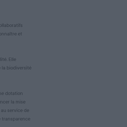
llaboratifs
onnaître et
ité. Elle
 la biodiversité
une dotation
ancer la mise
 au service de
le transparence