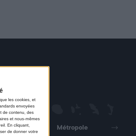
é
que les cookies, et
standards envoyées
et de contenu, des
naires et nous-mêmes
il. En cliquant,
Métropole
Précédent
Suivant
ser de donner votre