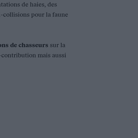
tations de haies, des
i-collisions pour la faune
ions de chasseurs
sur la
o-contribution mais aussi
tats), de données bibliographiques, 9500 hectares d’habitats na
u habitats naturels, de lutte ou de vigilance par rapport à la p