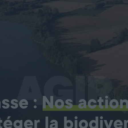
AGIR
sse :
Nos actio
téger la biodiver