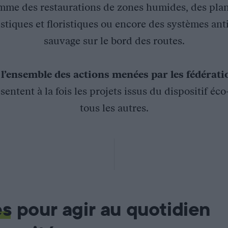
mme des restaurations de zones humides, des plan
stiques et floristiques ou encore des systèmes ant
sauvage sur le bord des routes.
z
l’ensemble des actions menées par les fédérat
sentent à la fois les projets issus du dispositif éc
tous les autres.
vaseurs en Gironde
jet du Syndicat mixte pour le développement durable de
aire des estrans vaseux et sablo-vaseux de l’estuaire.
ransects de relevés phytosociologiques dans les différents habi
es
pour agir au quotidien
n des milieux, de conservation de certaines espèces végétales o