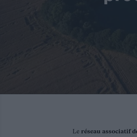
Le
réseau associatif d