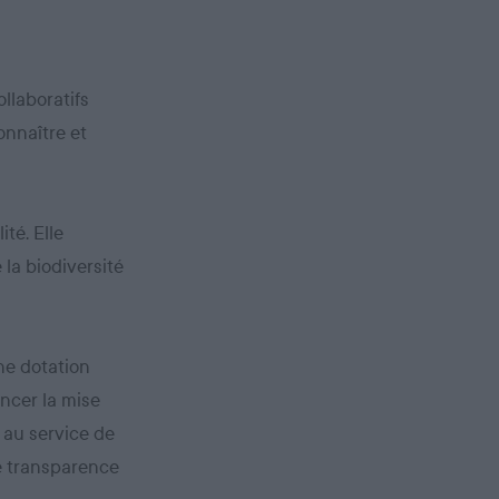
llaboratifs
onnaître et
ité. Elle
 la biodiversité
une dotation
ancer la mise
 au service de
le transparence