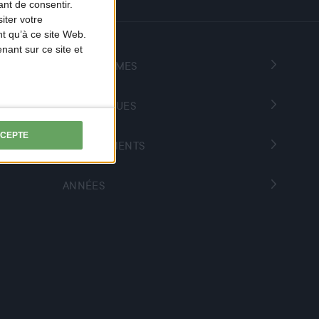
nt de consentir.
iter votre
t qu’à ce site Web.
ant sur ce site et
PROGRAMMES
THÉMATIQUES
CCEPTE
DÉPARTEMENTS
ANNÉES