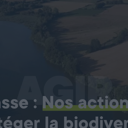
AGIR
sse :
Nos actio
téger la biodiver