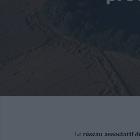
Le
réseau associatif d