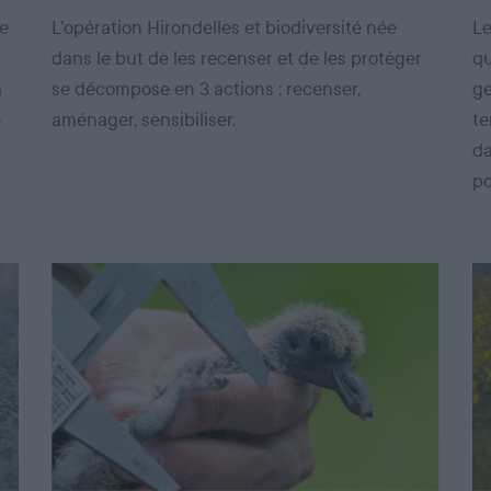
de
L’opération Hirondelles et biodiversité née
Le
dans le but de les recenser et de les protéger
qu
a
se décompose en 3 actions : recenser,
ge
e
aménager, sensibiliser.
te
da
po