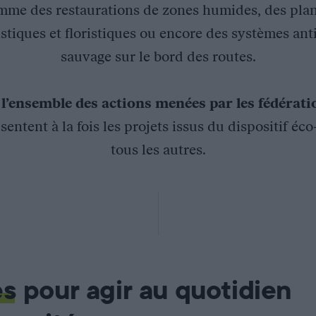
mme des restaurations de zones humides, des plan
stiques et floristiques ou encore des systèmes ant
sauvage sur le bord des routes.
z
l’ensemble des actions menées par les fédérat
sentent à la fois les projets issus du dispositif éc
tous les autres.
orestiers répartis en plusieurs grands massifs, a subi, du fait
eurs de l’Orne, associée avec la fédération des chasseurs de la
nce Ecologique et au Schéma départemental de gestion cynégét
es
pour agir au quotidien