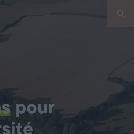
ns
pour
sité