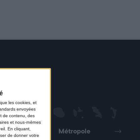
é
que les cookies, et
standards envoyées
et de contenu, des
naires et nous-mêmes
il. En cliquant,
Métropole
Précédent
Suivant
ser de donner votre