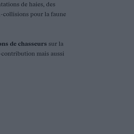
tations de haies, des
i-collisions pour la faune
ions de chasseurs
sur la
o-contribution mais aussi
 des nouvelles infrastructures routières, une fragmentation de 
 Sarthe, la société de vénerie, l’Office National des Forêts e
ique.