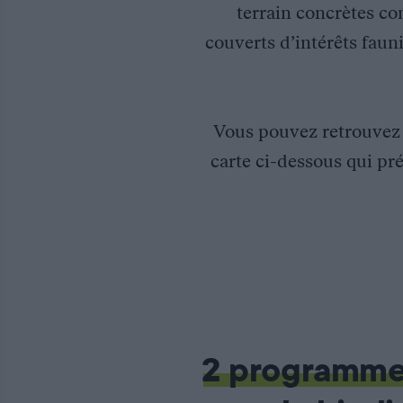
terrain concrètes co
couverts d’intérêts fauni
Vous pouvez retrouve
carte ci-dessous qui pré
Etude des continuités écologiques dans l’Orne
Le Département de l’Orne, riche de 100 000 hectares d’espaces f
Pour mettre en évidence ces problèmes, la Fédération des chass
Cette étude a été intégrée dans le Schéma Régional de Cohére
2 programm