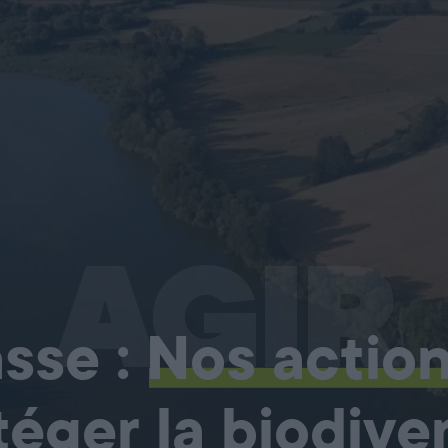
AGIR
sse :
Nos actio
téger la biodiver