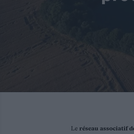
Le
réseau associatif d