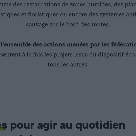
mme des restaurations de zones humides, des plan
stiques et floristiques ou encore des systèmes ant
sauvage sur le bord des routes.
z
l’ensemble des actions menées par les fédérat
sentent à la fois les projets issus du dispositif éc
tous les autres.
de chasse et de faune sauvage est entreprise par la Fédératio
4 ont eu comme principaux objectifs de favoriser le stationnem
’eau grâce à la vanne du seul seuil existant et aux batardeaux (s
es
pour agir au quotidien