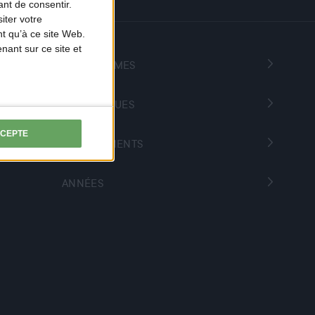
nt de consentir.
iter votre
t qu’à ce site Web.
ant sur ce site et
PROGRAMMES
THÉMATIQUES
CCEPTE
DÉPARTEMENTS
ANNÉES