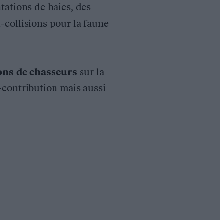
tations de haies, des
i-collisions pour la faune
ions de chasseurs
sur la
o-contribution mais aussi
n des chasseurs des Landes, la commune et l’Association Commu
ent, le repos et la reproduction des oiseaux d’eau et de conse
orte de barrage).