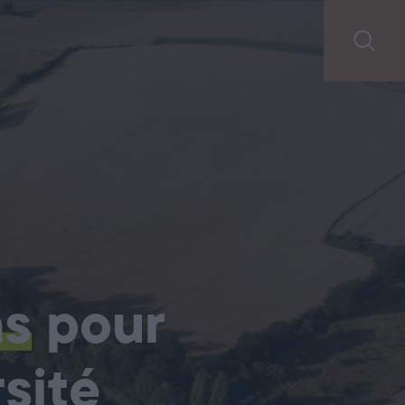
ns
pour
sité