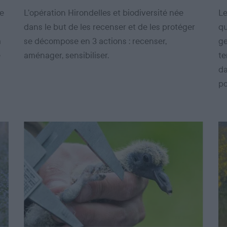
de
L’opération Hirondelles et biodiversité née
Le
dans le but de les recenser et de les protéger
qu
a
se décompose en 3 actions : recenser,
ge
e
aménager, sensibiliser.
te
da
po