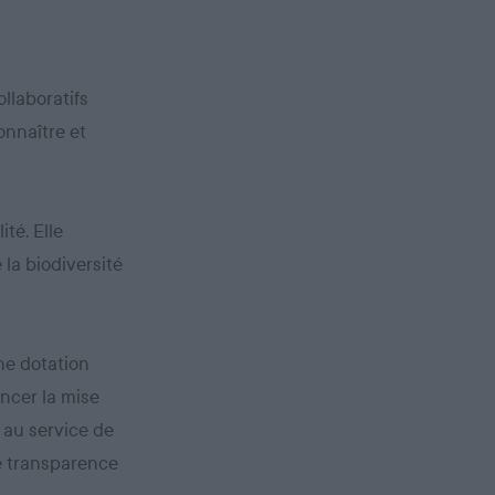
llaboratifs
onnaître et
ité. Elle
 la biodiversité
une dotation
ancer la mise
 au service de
le transparence