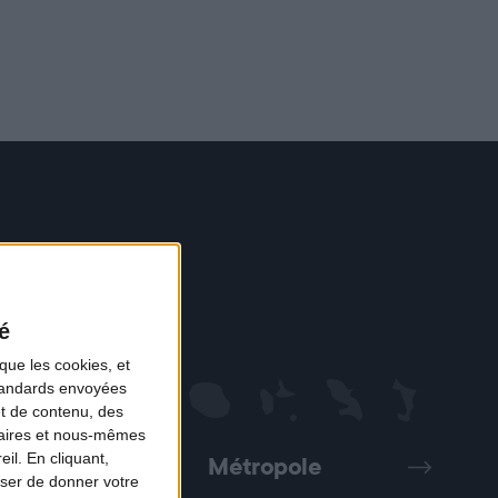
é
que les cookies, et
standards envoyées
et de contenu, des
naires et nous-mêmes
il. En cliquant,
Métropole
Précédent
Suivant
ser de donner votre