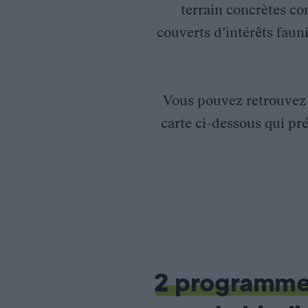
terrain concrètes co
couverts d’intérêts fauni
Vous pouvez retrouve
carte ci-dessous qui pré
Gestion de l’étang de Bias dans les Landes
Propriété de la commune de Bias, la gestion de cette réserve 
Les travaux d’aménagement réalisés en 1998/1990 et en 2003/200
Les efforts de gestion s’orientent vers la gestion des niveaux d
2 programm