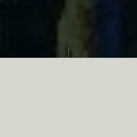
Partager
Le
réseau associatif de la chasse
se
mobilise en faveur de la biodiversité au
travers d’actions de terrain concrètes comme
des restaurations de zones humides, des
plantations de haies, des couverts d’intérêts