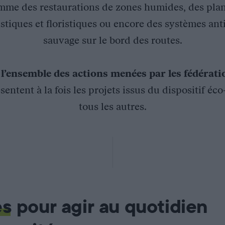
mme des restaurations de zones humides, des plan
stiques et floristiques ou encore des systèmes ant
sauvage sur le bord des routes.
z
l’ensemble des actions menées par les fédérat
sentent à la fois les projets issus du dispositif éc
tous les autres.
Côte-d’Or participe aux comptages du réseau oiseaux de passag
entre le 1er et le 30 avril et le dernier entre le 15 mai et le 15 j
es
pour agir au quotidien