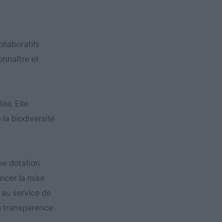
llaboratifs
onnaître et
ité. Elle
 la biodiversité
une dotation
ancer la mise
 au service de
le transparence