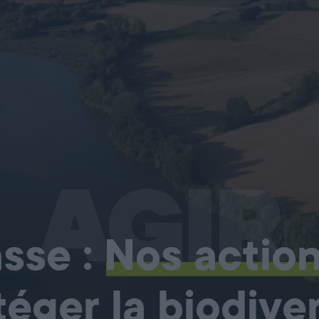
AGIR
sse :
Nos actio
téger la biodiver