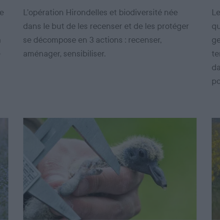
de
L’opération Hirondelles et biodiversité née
Le
dans le but de les recenser et de les protéger
qu
a
se décompose en 3 actions : recenser,
ge
e
aménager, sensibiliser.
te
da
po