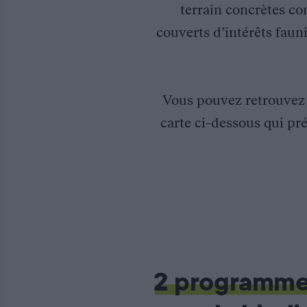
terrain concrètes co
couverts d’intérêts fauni
Vous pouvez retrouve
carte ci-dessous qui pré
Suivi Alaudidés, Colombidés, Turdidés
Chaque année, la Fédération Départementale des Chasseurs de 
3 passages sont réalisés, un entre le 10 et le 21 janvier, un autre 
2 programm