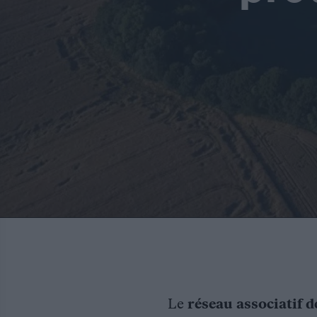
Le
réseau associatif d