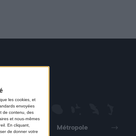
é
que les cookies, et
standards envoyées
et de contenu, des
naires et nous-mêmes
il. En cliquant,
Métropole
Précédent
Suivant
ser de donner votre