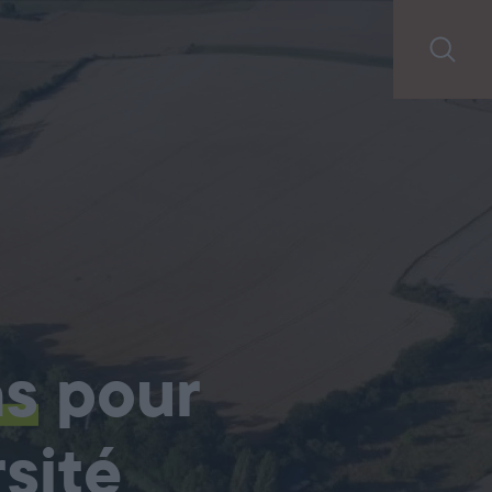
ns
pour
sité