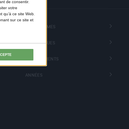
nt de consentir.
iter votre
t qu’à ce site Web.
ant sur ce site et
PROGRAMMES
THÉMATIQUES
CCEPTE
DÉPARTEMENTS
ANNÉES