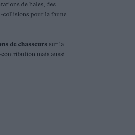
tations de haies, des
i-collisions pour la faune
ions de chasseurs
sur la
o-contribution mais aussi
e piloté par l’
OFB
.
L’objectif de l’étude est de préciser la ten
uin.