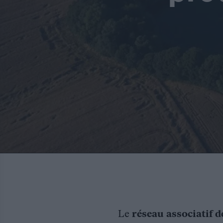
Le
réseau associatif d