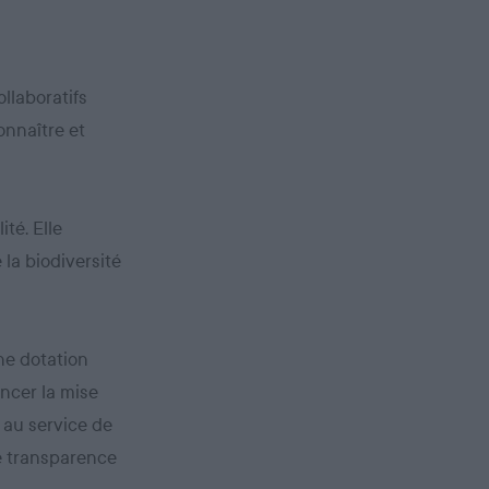
llaboratifs
onnaître et
ité. Elle
 la biodiversité
une dotation
ancer la mise
 au service de
le transparence