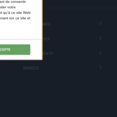
nt de consentir.
iter votre
t qu’à ce site Web.
ant sur ce site et
PROGRAMMES
THÉMATIQUES
CCEPTE
DÉPARTEMENTS
ANNÉES