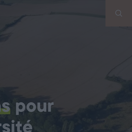
ns
pour
sité