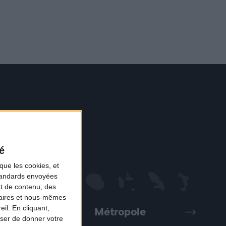
é
que les cookies, et
standards envoyées
et de contenu, des
naires et nous-mêmes
il. En cliquant,
Métropole
Précédent
Suivant
ser de donner votre