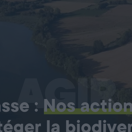
AGIR
sse :
Nos actio
téger la biodiver