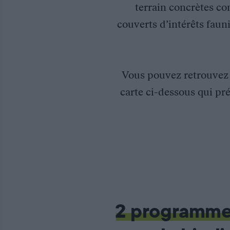
terrain concrètes co
couverts d’intérêts fauni
Vous pouvez retrouve
carte ci-dessous qui pré
Suivi de l’intérêt des Méteils pour la faune sauvage
Evaluer l’intérêt des cultures de Méteils pour la faune sauvage
Soutien financier OFB
Partenaires : OFB, FNC
2 programm