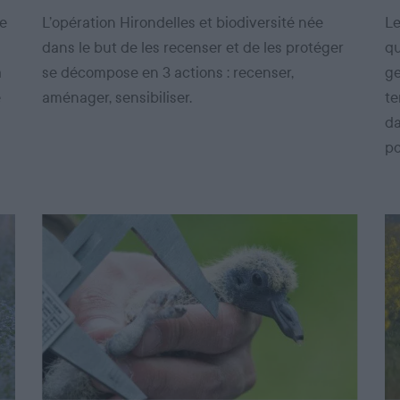
de
L’opération Hirondelles et biodiversité née
Le
dans le but de les recenser et de les protéger
qu
a
se décompose en 3 actions : recenser,
ge
e
aménager, sensibiliser.
te
da
po