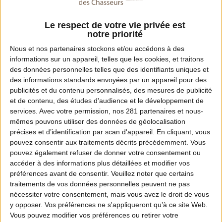
Email :
fdcmart@wanadoo.fr
Le respect de votre vie privée est
notre priorité
Nous et nos
partenaires
stockons et/ou accédons à des
informations sur un appareil, telles que les cookies, et traitons
Dates de chasse dans ce département
des données personnelles telles que des identifiants uniques et
des informations standards envoyées par un appareil pour des
Ouverture :
publicités et du contenu personnalisés, des mesures de publicité
et de contenu, des études d'audience et le développement de
du 26 juillet 2026 au lever du soleil
services.
Avec votre permission, nos 281 partenaires et nous-
mêmes pouvons utiliser des données de géolocalisation
Fermeture :
précises et d’identification par scan d'appareil. En cliquant, vous
au dimanche 31 janvier 2027 inclus au coucher du
pouvez consentir aux traitements décrits précédemment. Vous
pouvez également refuser de donner votre consentement ou
soleil.
accéder à des informations plus détaillées et modifier vos
Pour connaître le détail de l'arrêté relatif à
préférences avant de consentir.
Veuillez noter que certains
traitements de vos données personnelles peuvent ne pas
l'ouverture et à la clôture de la chasse de la
nécessiter votre consentement, mais vous avez le droit de vous
Martinique,
cliquez ici
.
y opposer. Vos préférences ne s'appliqueront qu’à ce site Web.
Vous pouvez modifier vos préférences ou retirer votre