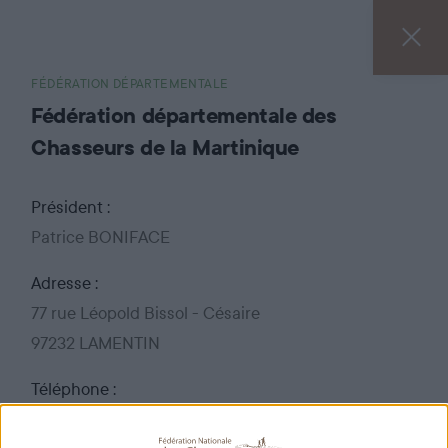
FÉDÉRATION DÉPARTEMENTALE
Fédération départementale des
Chasseurs de la Martinique
Président :
Patrice BONIFACE
Adresse :
77 rue Léopold Bissol - Césaire
97232 LAMENTIN
Téléphone :
05 96 71 48 56