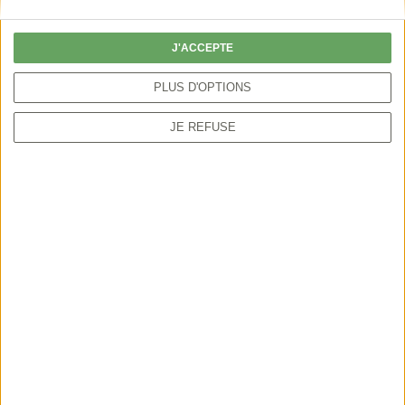
particulier peut autoriser la chasse par anticipation
ou sur une période plus étendue.
J'ACCEPTE
PLUS D'OPTIONS
JE REFUSE