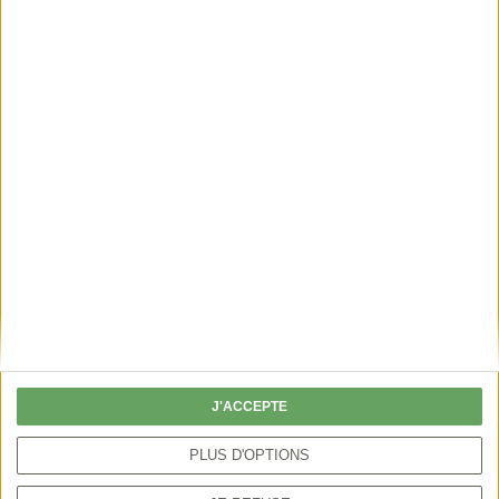
JURIDIQUE
Vènerie sous terre du
blaireau
: bilan des contentieux
Les juridictions administratives ont tranché au
moins 47 contentieux en lien avec la période
complémentaire de vènerie sous terre du blaireau
J'ACCEPTE
depuis le début de l’année 2023.
PLUS D'OPTIONS