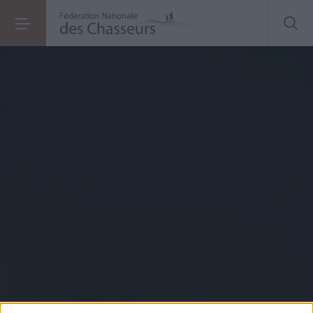
Vènerie sous terre du blaireau
: bilan des contentieux