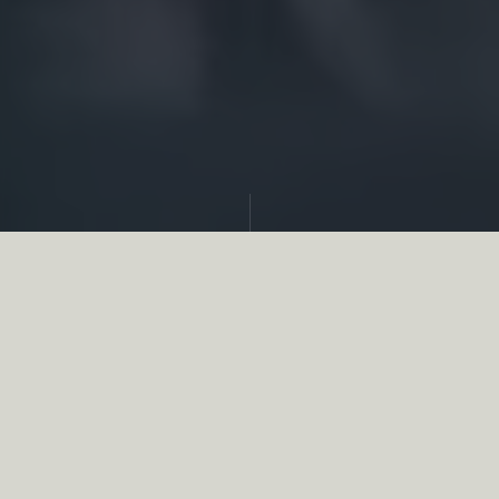
Partager
Les résultats sont malheureusement
accablants :
les fédérations de chasseurs ont
essuyé 30 suspensions et 6 annulations !