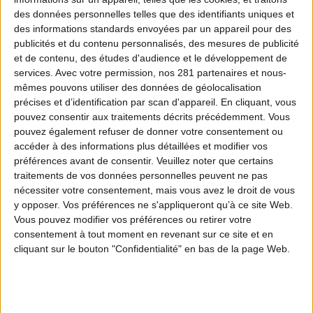
quantifient la dynamique de ces populations
des données personnelles telles que des identifiants uniques et
des informations standards envoyées par un appareil pour des
d’oiseaux pour afficher une posture politique plus
publicités et du contenu personnalisés, des mesures de publicité
verte que verte.
et de contenu, des études d'audience et le développement de
services.
Avec votre permission, nos 281 partenaires et nous-
mêmes pouvons utiliser des données de géolocalisation
Cela fait près de 4 ans qu’un groupe d’experts
précises et d’identification par scan d'appareil. En cliquant, vous
pouvez consentir aux traitements décrits précédemment. Vous
scientifiques (TFRB) est missionné par la
pouvez également refuser de donner votre consentement ou
Commission européenne
pour
examiner la
accéder à des informations plus détaillées et modifier vos
préférences avant de consentir.
Veuillez noter que certains
des populations
durabilité de la chasse
traitements de vos données personnelles peuvent ne pas
européennes d’oiseaux de 33 espèces. Leurs
nécessiter votre consentement, mais vous avez le droit de vous
travaux sont ensuite présentés à l’instance
y opposer. Vos préférences ne s'appliqueront qu’à ce site Web.
Vous pouvez modifier vos préférences ou retirer votre
consultative de la Directive, le NADEG composé
consentement à tout moment en revenant sur ce site et en
des représentants des États-membres, en
cliquant sur le bouton "Confidentialité" en bas de la page Web.
présence de la Commission Européenne et des
parties prenantes (
Birdlife
,
FACE
).