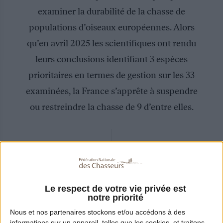
examiner la durabilité de la chasse de
populations d’oiseaux européennes. Alors
qu’en avril 2025 les scientifiques ont rendu
leurs conclusions identifiant 3 espèces
prioritaires en termes de gestion sur les 33
examinées, la France s’apprête à suspendre
ou restreindre la chasse de 9 d’entre elles.
du
La FNC condamne ce positionnement
Le respect de votre vie privée est
notre priorité
ministère de la transition écologique
qui
Nous et nos
partenaires
stockons et/ou accédons à des
s’affranchit des réalités scientifiques qui
informations sur un appareil, telles que les cookies, et traitons