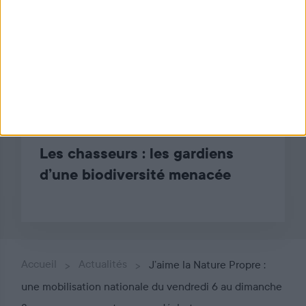
: une mobilisation nationale pour
une nature sans déchet
NATURE
Les chasseurs : les gardiens
d’une biodiversité menacée
Accueil
Actualités
J’aime la Nature Propre :
une mobilisation nationale du vendredi 6 au dimanche