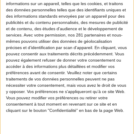
informations sur un appareil, telles que les cookies, et traitons
200 actions organisées partout en 2025,
des données personnelles telles que des identifiants uniques et
cette nouvelle édition invite tous les
des informations standards envoyées par un appareil pour des
publicités et du contenu personnalisés, des mesures de publicité
citoyens, associations, collectivités et acteurs
et de contenu, des études d'audience et le développement de
services.
Avec votre permission, nos 281 partenaires et nous-
économiques à agir concrètement pour
mêmes pouvons utiliser des données de géolocalisation
protéger notre environnement.
précises et d’identification par scan d'appareil. En cliquant, vous
pouvez consentir aux traitements décrits précédemment. Vous
pouvez également refuser de donner votre consentement ou
accéder à des informations plus détaillées et modifier vos
préférences avant de consentir.
Veuillez noter que certains
traitements de vos données personnelles peuvent ne pas
nécessiter votre consentement, mais vous avez le droit de vous
y opposer. Vos préférences ne s'appliqueront qu’à ce site Web.
« Depuis 2021, J’aime la nature Propre fédère
Vous pouvez modifier vos préférences ou retirer votre
toujours plus de citoyens autour d’une cause
consentement à tout moment en revenant sur ce site et en
cliquant sur le bouton "Confidentialité" en bas de la page Web.
essentielle : la protection de notre environnement.
Forte du succès de l’édition 2025, qui confirme
l’ampleur et l’engagement collectif autour de cette