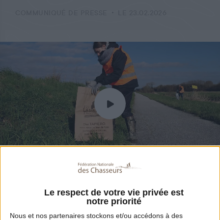
COMMUNIQUÉ DE PRESSE
LE 23.02.2026
Lire
Partager
Le respect de votre vie privée est
notre priorité
Avec plus de 3 500 points de collecte et 4
Nous et nos
partenaires
stockons et/ou accédons à des