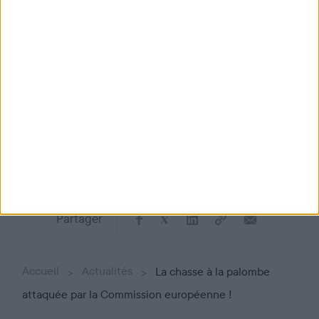
d’éradiquer des chasses patrimoniales
»
parfaitement compatibles avec le droit européen.
Lire le communiqué
Voir tous les communiqués
Partager
Accueil
Actualités
La chasse à la palombe
attaquée par la Commission européenne !