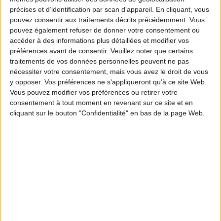
la chasse traditionnelle de la palombe au filet
précises et d’identification par scan d'appareil. En cliquant, vous
pouvez consentir aux traitements décrits précédemment. Vous
ne respecte pas a priori la directive Oiseaux.
pouvez également refuser de donner votre consentement ou
Pratiquée dans 5 départements, cette chasse
accéder à des informations plus détaillées et modifier vos
préférences avant de consentir.
Veuillez noter que certains
aux filets verticaux et horizontaux n’a
traitements de vos données personnelles peuvent ne pas
nécessiter votre consentement, mais vous avez le droit de vous
apparemment pas été suffisamment
y opposer. Vos préférences ne s'appliqueront qu’à ce site Web.
expliquée par l’État français à la
Vous pouvez modifier vos préférences ou retirer votre
consentement à tout moment en revenant sur ce site et en
Commission.
cliquant sur le bouton "Confidentialité" en bas de la page Web.
Selon la Commission, «
les informations fournies
par la France lors de la procédure d’infraction n’ont
pas permis de conclure que les conditions de