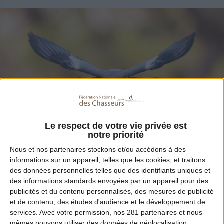
Le respect de votre vie privée est
notre priorité
Partager
Nous et nos
partenaires
stockons et/ou accédons à des
informations sur un appareil, telles que les cookies, et traitons
des données personnelles telles que des identifiants uniques et
des informations standards envoyées par un appareil pour des
Aujourd'hui, la Commission européenne a
publicités et du contenu personnalisés, des mesures de publicité
décidé de traduire la France devant la Cour
et de contenu, des études d'audience et le développement de
services.
Avec votre permission, nos 281 partenaires et nous-
de justice de l’UE parce qu’elle considère que
mêmes pouvons utiliser des données de géolocalisation