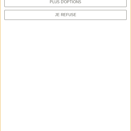
PLUS D'OPTIONS
JE REFUSE
Lire le communiqué
Voir tous les communiqués
Partager
Découvrez aussi