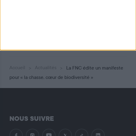
Les espèces chassables
Accueil
Actualités
La FNC édite un manifeste
pour « la chasse, cœur de biodiversité »
NOUS SUIVRE