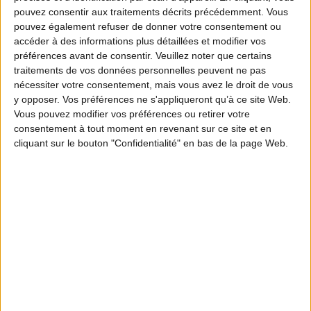
service d’une biodiversité durable et d’une
pouvez consentir aux traitements décrits précédemment. Vous
pouvez également refuser de donner votre consentement ou
ruralité vivante.
accéder à des informations plus détaillées et modifier vos
préférences avant de consentir.
Veuillez noter que certains
traitements de vos données personnelles peuvent ne pas
nécessiter votre consentement, mais vous avez le droit de vous
y opposer. Vos préférences ne s'appliqueront qu’à ce site Web.
Vous pouvez modifier vos préférences ou retirer votre
consentement à tout moment en revenant sur ce site et en
cliquant sur le bouton "Confidentialité" en bas de la page Web.
Ces vingt pages sont autant de plaidoyers pour la
chasse qui mettent en avant ses
apports réels aux
d’un point de vue
territoires ruraux
environnemental, sociétal et économique.
Combien d’arbres plantés, de haies entretenues,
d’oiseaux bagués, de chemins ruraux préservés, et
de fêtes de village organisées ?