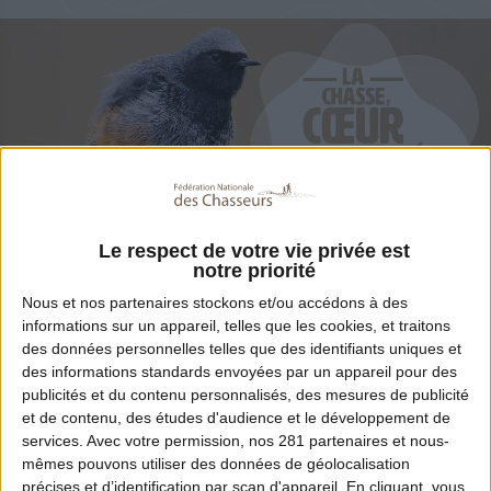
Le respect de votre vie privée est
notre priorité
Partager
Nous et nos
partenaires
stockons et/ou accédons à des
informations sur un appareil, telles que les cookies, et traitons
des données personnelles telles que des identifiants uniques et
Ils sont près de 600 000 à avoir reçu ce
des informations standards envoyées par un appareil pour des
publicités et du contenu personnalisés, des mesures de publicité
document dont l’ambition est de montrer les
et de contenu, des études d'audience et le développement de
chasseurs tels qu’ils sont, en toute
services.
Avec votre permission, nos 281 partenaires et nous-
mêmes pouvons utiliser des données de géolocalisation
transparence, acteurs de leur passion au
précises et d’identification par scan d'appareil. En cliquant, vous