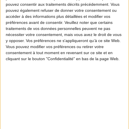
One Voice qui les contestaient.
pouvez consentir aux traitements décrits précédemment. Vous
Extrêmement critiquable, cette ordonnance
pouvez également refuser de donner votre consentement ou
accéder à des informations plus détaillées et modifier vos
met une fois de plus en lumière l’incapacité
préférences avant de consentir.
Veuillez noter que certains
du Conseil d’État à se défaire des mensonges
traitements de vos données personnelles peuvent ne pas
nécessiter votre consentement, mais vous avez le droit de vous
d’une « écologie de salon » et à s’attaquer
y opposer. Vos préférences ne s'appliqueront qu’à ce site Web.
aux vraies causes du déclin de la biodiversité.
Vous pouvez modifier vos préférences ou retirer votre
consentement à tout moment en revenant sur ce site et en
cliquant sur le bouton "Confidentialité" en bas de la page Web.
Rappelons qu’en 2021, à la suite de la suspension
de la plupart des chasses traditionnelles, la FNC,
les Fédérations départementales des chasseurs
concernées et le ministère de la Transition
écologique ont entrepris un important travail de