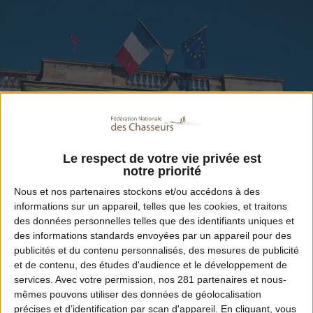
Le respect de votre vie privée est
notre priorité
Nous et nos
partenaires
stockons et/ou accédons à des
informations sur un appareil, telles que les cookies, et traitons
Partager
des données personnelles telles que des identifiants uniques et
des informations standards envoyées par un appareil pour des
publicités et du contenu personnalisés, des mesures de publicité
et de contenu, des études d'audience et le développement de
Le Conseil d’État, une nouvelle fois, répond
services.
Avec votre permission, nos 281 partenaires et nous-
favorablement aux demandes de la LPO et de
mêmes pouvons utiliser des données de géolocalisation
précises et d’identification par scan d'appareil. En cliquant, vous