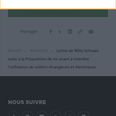
Voir toutes les actualités
Partager
Accueil
Actualités
Lettre de Willy Schraen
suite à la Proposition de loi visant à interdire
l’utilisation de colliers étrangleurs et électriques
NOUS SUIVRE