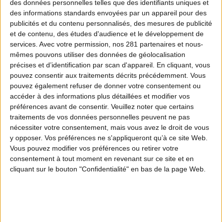
des données personnelles telles que des identifiants uniques et
Willy Schraen, Président de la Fédération
des informations standards envoyées par un appareil pour des
publicités et du contenu personnalisés, des mesures de publicité
Nationale des Chasseurs apporte quelques
et de contenu, des études d'audience et le développement de
éléments d'information sur le sujet des
services.
Avec votre permission, nos 281 partenaires et nous-
mêmes pouvons utiliser des données de géolocalisation
colliers électriques et les effets négatifs d'une
précises et d’identification par scan d'appareil. En cliquant, vous
interdiction totale (à deux exceptions près)
pouvez consentir aux traitements décrits précédemment. Vous
pouvez également refuser de donner votre consentement ou
telle qu’elle se profile.
accéder à des informations plus détaillées et modifier vos
préférences avant de consentir.
Veuillez noter que certains
traitements de vos données personnelles peuvent ne pas
nécessiter votre consentement, mais vous avez le droit de vous
y opposer. Vos préférences ne s'appliqueront qu’à ce site Web.
Vous pouvez modifier vos préférences ou retirer votre
consentement à tout moment en revenant sur ce site et en
Madame la députée, Monsieur le député,
cliquant sur le bouton "Confidentialité" en bas de la page Web.
En tant que Président de la Fédération Nationale
des Chasseurs (FNC), je souscris totalement à