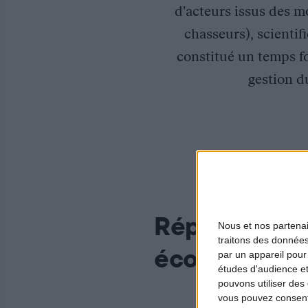
d'acteurs issus des m
chasseurs), scienti
constitué un temps fo
gestion du
Répondre à l
Nous et nos
partena
traitons des données
écologique e
par un appareil pour
études d'audience e
pouvons utiliser des 
vous pouvez consent