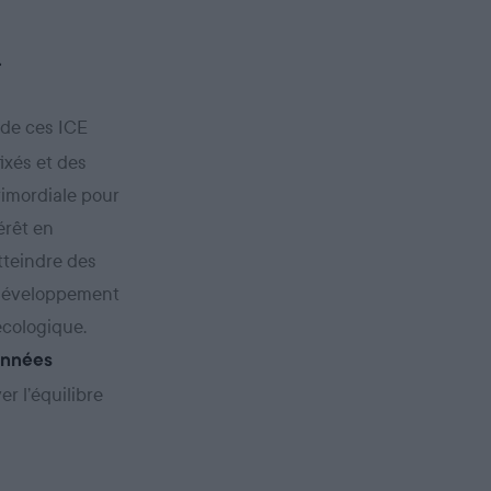
.
e de ces ICE
ixés et des
rimordiale pour
érêt en
tteindre des
e développement
 écologique.
onnées
er l’équilibre