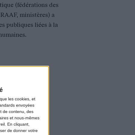
tique (fédérations des
DRAAF, ministères) a
s publiques liées à la
s humaines.
é
que les cookies, et
standards envoyées
et de contenu, des
naires et nous-mêmes
il. En cliquant,
ser de donner votre