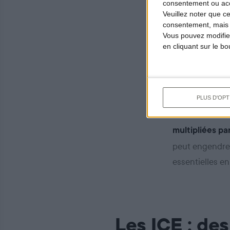
consentement ou accé
Couvrant un tie
Veuillez noter que c
est en premiè
consentement, mais v
Vous pouvez modifier
sécheresses qui
en cliquant sur le b
scolytes et au
dix ans.
Parallèlement, 
PLUS D'OPT
quarante ans, 
multipliées par
peut engendrer
essentielles en
Les ICE : des