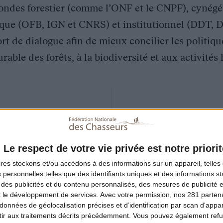
ondes forestier (comme l’ONF et le CNPF), cynégé
fique (OFB, IGN et CNRS) et institutionnel (DDT, 
rt de dialogue afin de mieux concilier les politique
rable des forêts, à la biodiversité et aux activité
Le respect de votre vie privée est notre priorit
'urgence climatique et
ires
stockons et/ou accédons à des informations sur un appareil, telles 
 personnelles telles que des identifiants uniques et des informations 
n forêt
 des publicités et du contenu personnalisés, des mesures de publicité 
t le développement de services.
Avec votre permission, nos 281 parte
données de géolocalisation précises et d’identification par scan d'appare
ir aux traitements décrits précédemment. Vous pouvez également refu