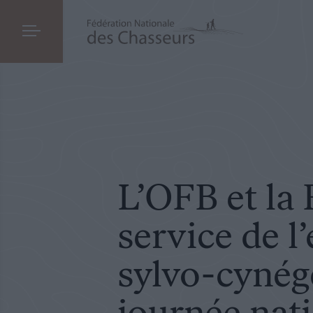
FORÊT ET GRANDE FAUNE
LE 11.06.2026
L’OFB et la FNC au service de l’équilibre s
L’OFB et la
service de l’
sylvo-cynég
journée nat