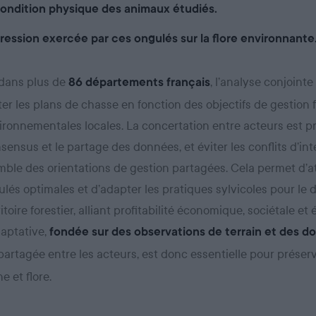
condition physique des animaux étudiés.
ression exercée par ces ongulés sur la flore environnante
 dans plus de
, l’analyse conjoint
86 départements français
r les plans de chasse en fonction des objectifs de gestion f
ironnementales locales. La concertation entre acteurs est p
nsensus et le partage des données, et éviter les conflits d’int
ble des orientations de gestion partagées. Cela permet d’a
ulés optimales et d’adapter les pratiques sylvicoles pour l
itoire forestier, alliant profitabilité économique, sociétale et
aptative,
fondée sur des observations de terrain et des d
 partagée entre les acteurs, est donc essentielle pour préserv
e et flore.