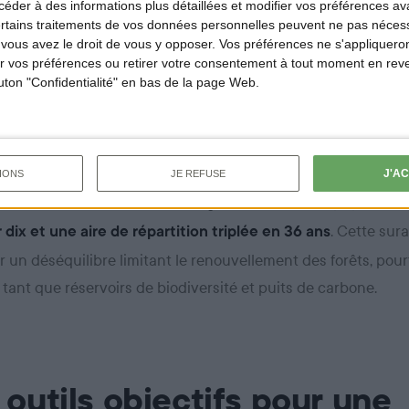
der à des informations plus détaillées et modifier vos préférences ava
rs du territoire national avec 17,6 millions d’hectares, la 
ertains traitements de vos données personnelles peuvent ne pas nécess
. Elle subit l’ench
re ligne face au dérèglement climatique
ous avez le droit de vous y opposer. Vos préférences ne s'appliqueron
 vos préférences ou retirer votre consentement à tout moment en reven
 affaiblit les peuplements forestiers, les exposant aux atta
outon "Confidentialité" en bas de la page Web.
x incendies, entraînant une hausse de la mortalité des arbre
la pression exercée par les grands ongulés sauvages s’est in
J'A
IONS
JE REFUSE
leurs effectifs ont fortement augmenté,
avec des population
. Cette su
 dix et une aire de répartition triplée en 36 ans
 un déséquilibre limitant le renouvellement des forêts, pour
 tant que réservoirs de biodiversité et puits de carbone.
 outils objectifs pour une