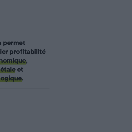
a permet
lier profitabilité
nomique
,
étale
et
logique
.