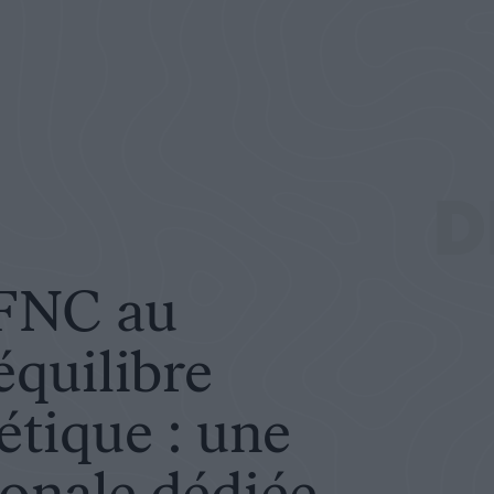
ylvo-cynégétique : une journée nationale dédiée aux ICE
D
 FNC au
équilibre
étique : une
ionale dédiée