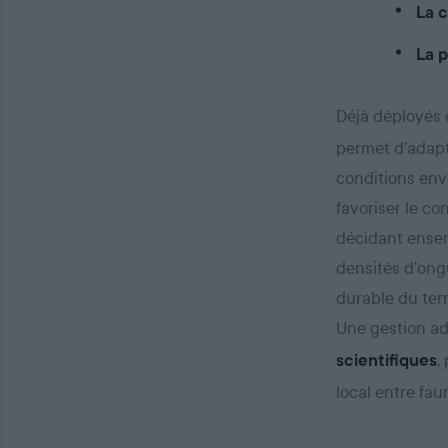
La 
La p
Déjà déployés
permet d’adapte
conditions env
favoriser le co
décidant ensem
densités d’ong
durable du terr
Une gestion ad
,
scientifiques
local entre faun