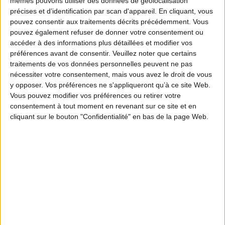
télévision aux programmes anxiogènes. Puis vient
mêmes pouvons utiliser des données de géolocalisation
précises et d’identification par scan d'appareil. En cliquant, vous
le moment du choix : se lever, sortir de sa routine,
pouvez consentir aux traitements décrits précédemment. Vous
s’échapper de son quotidien … et aller chasser.
pouvez également refuser de donner votre consentement ou
accéder à des informations plus détaillées et modifier vos
préférences avant de consentir.
Veuillez noter que certains
Chacun de ces 3 films s’adresse à une cible
traitements de vos données personnelles peuvent ne pas
nécessiter votre consentement, mais vous avez le droit de vous
: les jeunes hommes, les femmes et les
spécifique
y opposer. Vos préférences ne s'appliqueront qu’à ce site Web.
quarantenaires afin de refléter la diversité sociétale
Vous pouvez modifier vos préférences ou retirer votre
consentement à tout moment en revenant sur ce site et en
de la communauté des chasseurs et de montrer
cliquant sur le bouton "Confidentialité" en bas de la page Web.
que la chasse peut trouver un écho auprès de
publics aux attentes et aux parcours très
différents.