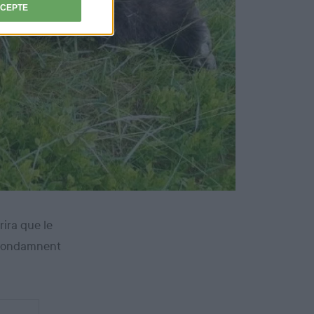
CCEPTE
rira que le
e condamnent