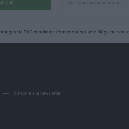
muniqué
Voir tous les communiqués
n Arièges : la FNC condamne fermement cet acte illégal sur une
S'inscrire à la newsletter