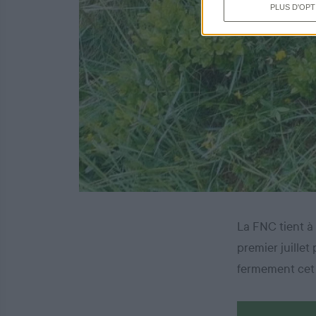
PLUS D'OPT
La FNC tient à 
premier juille
fermement cet 