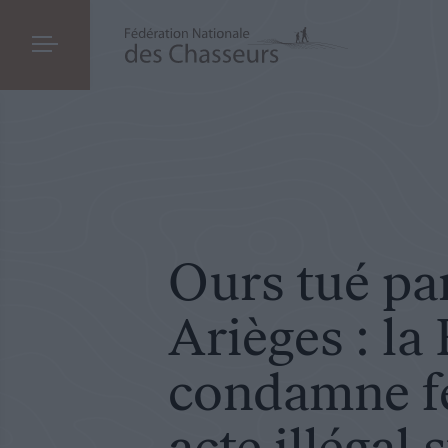
COMMUNIQUÉ DE PRESSE
LE 10.06.2020
Ours tué par balle en Arièges : la FNC con
Ours tué par
Arièges : l
condamne f
acte illégal