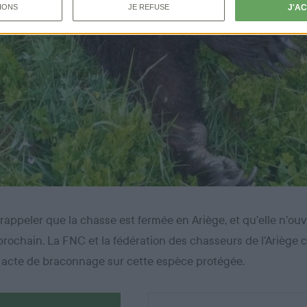
J'A
IONS
JE REFUSE
rappeler que la chasse est fermée en Ariège, et qu’elle n’ouv
t prochain. La FNC et la fédération des chasseurs de l’Arièg
acte de braconnage sur cette espèce protégée.