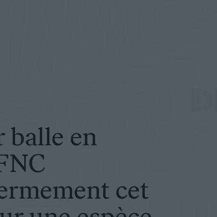
damne fermement cet acte illégal sur une espèce protégée
D
 balle en
a FNC
ermement cet
 sur une espèce