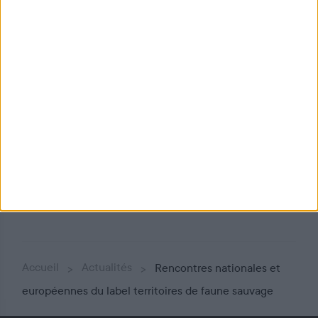
La Fondation pour la
préservation de la nature
Accueil
Actualités
Rencontres nationales et
européennes du label territoires de faune sauvage