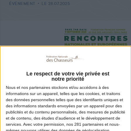
ÉVÉNEMENT
LE 28.07.2025
Le respect de votre vie privée est
notre priorité
Nous et nos
partenaires
stockons et/ou accédons à des
informations sur un appareil, telles que les cookies, et traitons
des données personnelles telles que des identifiants uniques et
Partager
des informations standards envoyées par un appareil pour des
publicités et du contenu personnalisés, des mesures de publicité
et de contenu, des études d'audience et le développement de
Propriétaires labellisés, candidats ou futurs
services.
Avec votre permission, nos 281 partenaires et nous-
mêmes pouvons utiliser des données de géolocalisation