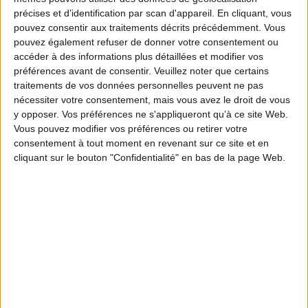
candidats, acteurs des territoires… Inscrivez-
précises et d’identification par scan d'appareil. En cliquant, vous
pouvez consentir aux traitements décrits précédemment. Vous
vous à l’événement de la rentrée dédié aux
pouvez également refuser de donner votre consentement ou
propriétaires fonciers. Les Rencontres
accéder à des informations plus détaillées et modifier vos
préférences avant de consentir.
Veuillez noter que certains
nationales et Européennes du label
traitements de vos données personnelles peuvent ne pas
Territoires de faune sauvage se déroulent du
nécessiter votre consentement, mais vous avez le droit de vous
y opposer. Vos préférences ne s'appliqueront qu’à ce site Web.
mardi 9 au mercredi 10 septembre 2025.
Vous pouvez modifier vos préférences ou retirer votre
consentement à tout moment en revenant sur ce site et en
cliquant sur le bouton "Confidentialité" en bas de la page Web.
Inscrivez-vous aux Rencontres nationales et
européennes du
label Territoires de faune sauvage
.
Les 9 et 10 septembre 2025, venez participer à 2
jours de débats et de visites de terrain autour des