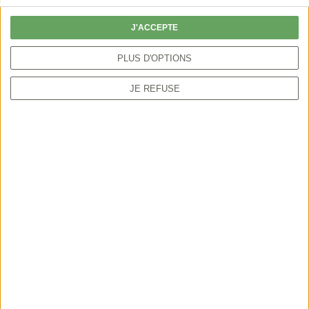
J'ACCEPTE
En savoir + sur l'événement
PLUS D'OPTIONS
JE REFUSE
Partager