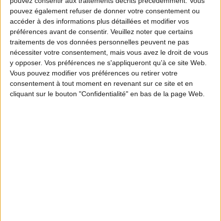
pouvez consentir aux traitements décrits précédemment. Vous
Fédération nationale des chasseurs (FNC),
pouvez également refuser de donner votre consentement ou
accéder à des informations plus détaillées et modifier vos
figure désormais parmi les réseaux associés
préférences avant de consentir.
Veuillez noter que certains
de l’Earth BioGenome Project, l’une des plus
traitements de vos données personnelles peuvent ne pas
nécessiter votre consentement, mais vous avez le droit de vous
grandes initiatives mondiales consacrées à la
y opposer. Vos préférences ne s'appliqueront qu’à ce site Web.
génomique de la biodiversité.
Vous pouvez modifier vos préférences ou retirer votre
consentement à tout moment en revenant sur ce site et en
cliquant sur le bouton "Confidentialité" en bas de la page Web.
Cet aboutissement souligne l’engagement de la
FNC dans les nouvelles technologies pour
améliorer la connaissance et le suivi de espèces
chassables grâce aux outils de la génomique. En
effet, chaque espèce possède une information