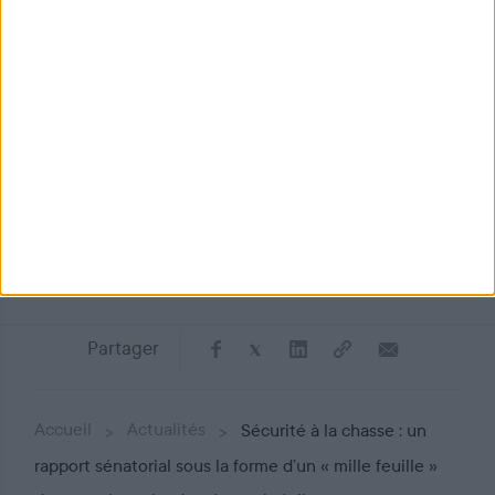
sécurité publique avec un service d’information sur
les armes (SIA) et le fichier des interdits d’armes
(FINIADA).
Lire la suite du communiqué
Lire tous les communiqués
Partager
Accueil
Actualités
Sécurité à la chasse : un
rapport sénatorial sous la forme d’un « mille feuille »