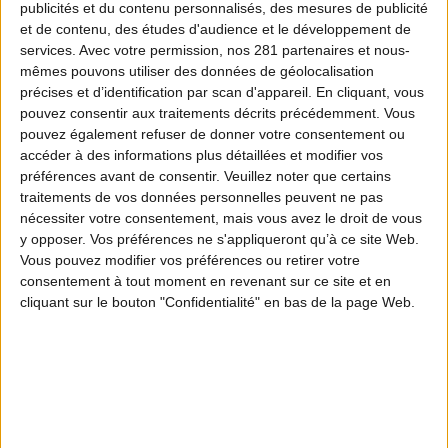
publicités et du contenu personnalisés, des mesures de publicité
totalement à charge contre la pratique de la
et de contenu, des études d'audience et le développement de
chasse populaire, avec des mesures
services.
Avec votre permission, nos 281 partenaires et nous-
mêmes pouvons utiliser des données de géolocalisation
franchement inutiles car déjà mises en
précises et d’identification par scan d'appareil. En cliquant, vous
œuvre par les Fédérations des chasseurs, une
pouvez consentir aux traitements décrits précédemment. Vous
pouvez également refuser de donner votre consentement ou
série de mesures démagogiques et
accéder à des informations plus détaillées et modifier vos
volontairement anti-chasse destinée à
préférences avant de consentir.
Veuillez noter que certains
traitements de vos données personnelles peuvent ne pas
l’opinion publique et enfin des mesures
nécessiter votre consentement, mais vous avez le droit de vous
particulièrement contraignantes mais peu
y opposer. Vos préférences ne s'appliqueront qu’à ce site Web.
Vous pouvez modifier vos préférences ou retirer votre
efficientes.
consentement à tout moment en revenant sur ce site et en
cliquant sur le bouton "Confidentialité" en bas de la page Web.
Rien ne manque dans ce parfait manuel à usage