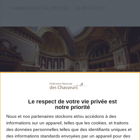
COMMUNIQUÉ DE PRESSE
LE 09.12.2022
Le respect de votre vie privée est
notre priorité
Partager
Nous et nos
partenaires
stockons et/ou accédons à des
informations sur un appareil, telles que les cookies, et traitons
des données personnelles telles que des identifiants uniques et
La FNC dénonce un catalogue de mesures
des informations standards envoyées par un appareil pour des