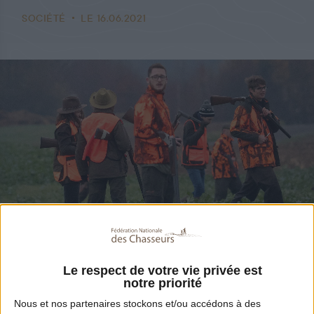
SOCIÉTÉ
LE 16.06.2021
Partager
Le respect de votre vie privée est
Qu’il s’agisse de la formation à l’examen du
notre priorité
Nous et nos
partenaires
stockons et/ou accédons à des
permis de chasser mais aussi de formations