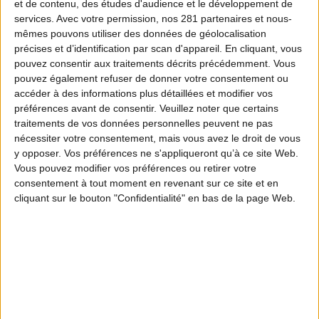
et de contenu, des études d'audience et le développement de
services.
Avec votre permission, nos 281 partenaires et nous-
mêmes pouvons utiliser des données de géolocalisation
Depuis toujours, les haies sont des trésors de
précises et d’identification par scan d'appareil. En cliquant, vous
biodiversité. Elles abritent oiseaux, insectes
pouvez consentir aux traitements décrits précédemment. Vous
pouvez également refuser de donner votre consentement ou
et petits mammifères, protègent les sols,
accéder à des informations plus détaillées et modifier vos
régulent l’eau, connectent les milieux
préférences avant de consentir.
Veuillez noter que certains
traitements de vos données personnelles peuvent ne pas
naturels… Pourtant, elles ont longtemps
nécessiter votre consentement, mais vous avez le droit de vous
disparu sous l’effet de l’agriculture intensive
y opposer. Vos préférences ne s'appliqueront qu’à ce site Web.
Vous pouvez modifier vos préférences ou retirer votre
et de l’artificialisation des sols. C’est pour
consentement à tout moment en revenant sur ce site et en
inverser cette tendance que la Fédération
cliquant sur le bouton "Confidentialité" en bas de la page Web.
Nationale des Chasseurs, avec le soutien de
l’Office français de la biodiversité, a lancé le
projet Sensibilis’haie.