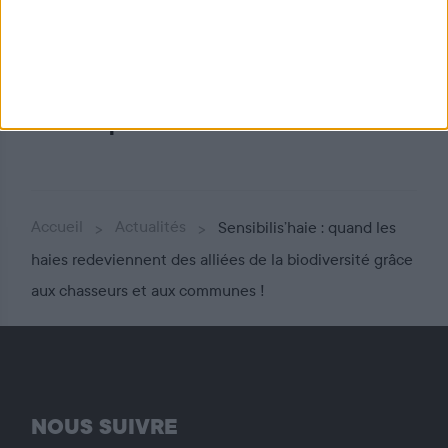
Les chasseurs et la FNC en
première ligne pour la
préservation des haies
Accueil
Actualités
Sensibilis’haie : quand les
haies redeviennent des alliées de la biodiversité grâce
aux chasseurs et aux communes !
NOUS SUIVRE