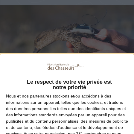
Le respect de votre vie privée est
Partager
notre priorité
Nous et nos
partenaires
stockons et/ou accédons à des
informations sur un appareil, telles que les cookies, et traitons
des données personnelles telles que des identifiants uniques et
La FNC vient de créer une nouvelle interface
des informations standards envoyées par un appareil pour des
Internet à destination du grand public où il
publicités et du contenu personnalisés, des mesures de publicité
et de contenu, des études d'audience et le développement de
est possible de visualiser les trajets d’espèces
services.
Avec votre permission, nos 281 partenaires et nous-