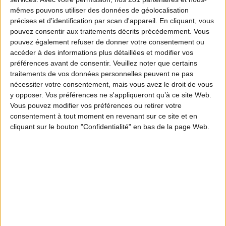
d’oiseaux équipés de balises GPS. Ils ont été
mêmes pouvons utiliser des données de géolocalisation
précises et d’identification par scan d'appareil. En cliquant, vous
équipés par l’ISNEA et plusieurs fédérations
pouvez consentir aux traitements décrits précédemment. Vous
des chasseurs.
pouvez également refuser de donner votre consentement ou
accéder à des informations plus détaillées et modifier vos
préférences avant de consentir.
Veuillez noter que certains
traitements de vos données personnelles peuvent ne pas
nécessiter votre consentement, mais vous avez le droit de vous
y opposer. Vos préférences ne s'appliqueront qu’à ce site Web.
Vous pouvez modifier vos préférences ou retirer votre
consentement à tout moment en revenant sur ce site et en
cliquant sur le bouton "Confidentialité" en bas de la page Web.
11 espèces
d’oiseaux sur
l'interface
Venez découvrir grâce à une nouvelle interface
internet mise en place par la FNC,
ces incroyables
qui parcourent des
voyages d’oiseaux migrateurs