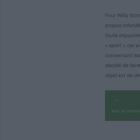
Pour Willy Schr
propos infondé
toute impunité.
« sport », car 
concernant les 
décidé de faire
objet est de d
Voir le comm