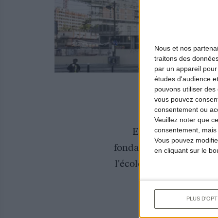
Nous et nos
partena
traitons des données
par un appareil pour
études d'audience e
pouvons utiliser des 
vous pouvez consent
consentement ou accé
Veuillez noter que c
Elle était poursuiv
consentement, mais v
Vous pouvez modifier
fondamentaux des chasse
en cliquant sur le b
l'écologiste avait établ
PLUS D'OPT