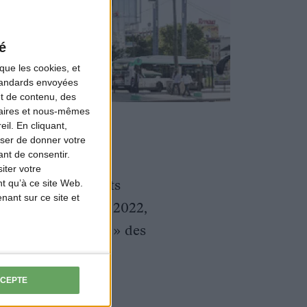
é
que les cookies, et
standards envoyées
et de contenu, des
naires et nous-mêmes
il. En cliquant,
ser de donner votre
nt de consentir.
iter votre
moraux et aux droits
t qu’à ce site Web.
ant sur ce site et
ance 2, en février 2022,
iolence intrinsèque » des
CCEPTE