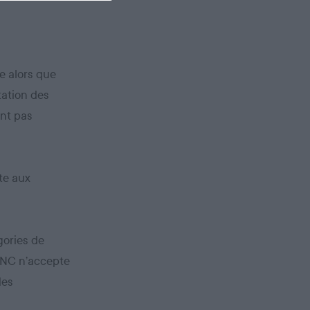
e alors que
tation des
ont pas
te aux
gories de
 FNC n’accepte
des