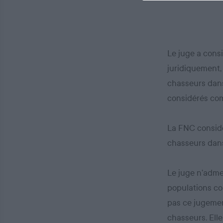
Le juge a consi
juridiquement, 
chasseurs dans 
considérés co
La FNC considèr
chasseurs dans 
Le juge n’admet
populations co
pas ce jugement
chasseurs. Elle