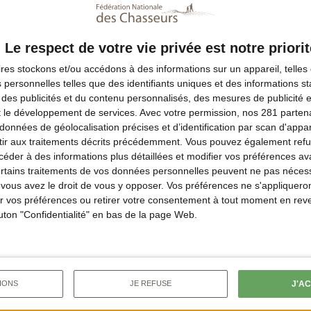
Le respect de votre vie privée est notre priorit
ires
stockons et/ou accédons à des informations sur un appareil, telles 
 personnelles telles que des identifiants uniques et des informations 
 des publicités et du contenu personnalisés, des mesures de publicité 
t le développement de services.
Avec votre permission, nos 281 parte
données de géolocalisation précises et d’identification par scan d'appare
ir aux traitements décrits précédemment. Vous pouvez également refu
der à des informations plus détaillées et modifier vos préférences ava
ertains traitements de vos données personnelles peuvent ne pas nécess
ie pour « dénigrement » et « atteinte aux intérêts 
ous avez le droit de vous y opposer. Vos préférences ne s'appliqueron
 vos préférences ou retirer votre consentement à tout moment en reven
urs ». En effet, lors de l’émission Télématin de Fr
outon "Confidentialité" en bas de la page Web.
i un lien entre les féminicides et une supposée « v
chasseurs.
J'A
IONS
JE REFUSE