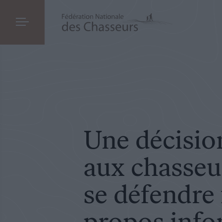
SOCIÉTÉ
LE 30.10.2024
Une décision qui dénie aux chasseurs le dro
Une décisio
aux chasseur
se défendre 
propos info