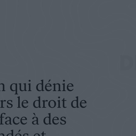
it de se défendre face à des propos infondés et insultants
D
n qui dénie
s le droit de
face à des
ndés et