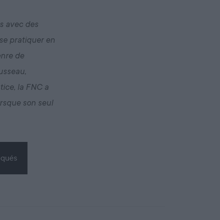
s avec des
se pratiquer en
enre de
ousseau,
tice, la FNC a
orsque son seul
iqués